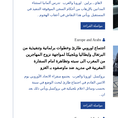
لاهاي ـ برلين : اوروبا والعرب تدرس ألمانيا استثناء
المدانين بالإرهاب من أحكام السجن الموقوفة التنفيذ في
المستقبل. ويأتي هذا النقاش في أعقاب الهجوم...
مواصلة القراءة
Europe and Arabs
اجتماع اوروبي طارئ وخطوات برلمانية وتنفيذية من
البرتغال وايطاليا وبلجيكا لمواجهة نزوح المهاجرين
من المغرب الى سبته وتظاهرة امام السفارة
المغربية في مدريد ضد ماوصفوه بـ الغزو
بروكسل: اوروبا والعرب يجتمع سفراء الاتحاد الأوروبي يوم
الاثنين القادم في اجتماع طارئ لبحث الوضع في سبتة
بحسب وسائل اعلام بلجيكية في بروكسل ويأتي ذلك بعد
ان...
مواصلة القراءة