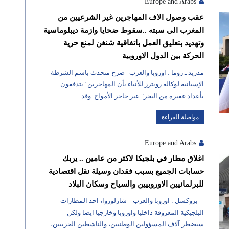
Europe and Arabs
عقب وصول الاف المهاجرين غير الشرعيين من
المغرب الى سبته ..سقوط ضحايا وازمة ديبلوماسية
وتهديد بتعليق العمل باتفاقية شنغن لمنع حرية
الحركة بين الدول الاوروبية
مدريد ـ روما : اوروبا والعرب صرح متحدث باسم الشرطة
الإسبانية لوكالة رويترز للأنباء بأن المهاجرين "يتدفقون
بأعداد غفيرة من البحر" عبر حاجز الأمواج. وقد...
مواصلة القراءة
Europe and Arabs
اغلاق مطار في بلجيكا لاكثر من عامين .. يربك
حسابات الجميع بسبب فقدان وسيلة نقل اقتصادية
للبرلمانيين الاوروبيين والسياح وسكان البلاد
بروكسل : اوروبا والعرب شارلوروا، احد المطارات
البلجيكية المعروفة داخليا واوروبا وخارجيا ايضا ولكن
سيضطر آلاف المسؤولين الوطنيين، والناشطين الحزبيين،