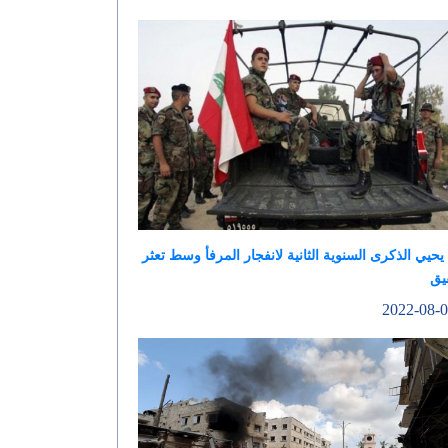
 يحيي الذكرى السنوية الثانية لانفجار المرفأ وسط تعثر
يق