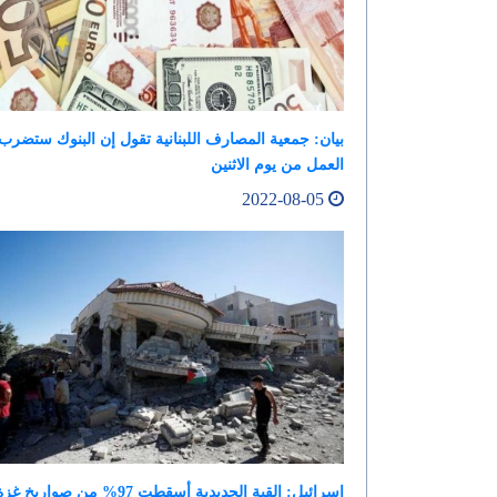
بيان: جمعية المصارف اللبنانية تقول إن البنوك ستضرب
العمل من يوم الاثنين
2022-08-05
إسرائيل: القبة الحديدية أسقطت 97% من صواريخ غزة