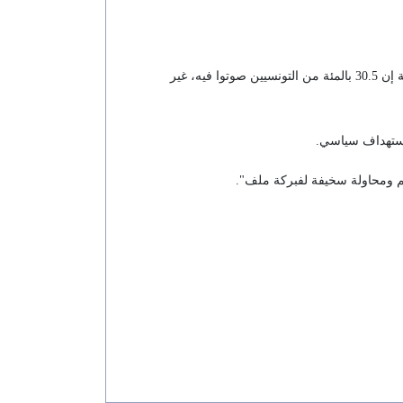
ويصف حزب النهضة وأحزاب أخرى تحركات سعيد بأنها انقلاب ويقولون إن دستور سعيد الجديد والاستفتاء عليه، الذي تقول أرقام رسمية إن 30.5 بالمئة من التونسيين صوتوا فيه، غير
استهداف سياسي.
هم ومحاولة سخيفة لفبركة ملف".