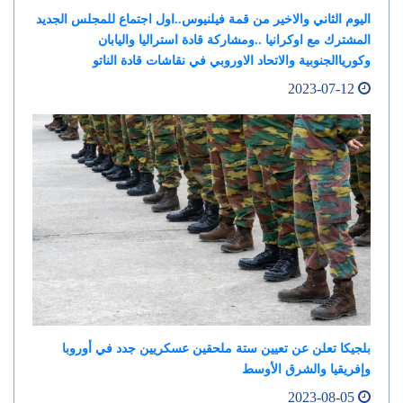
اليوم الثاني والاخير من قمة فيلنيوس..اول اجتماع للمجلس الجديد
المشترك مع اوكرانيا ..ومشاركة قادة استراليا واليابان
وكورياالجنوبية والاتحاد الاوروبي في نقاشات قادة الناتو
2023-07-12
بلجيكا تعلن عن تعيين ستة ملحقين عسكريين جدد في أوروبا
وإفريقيا والشرق الأوسط
2023-08-05