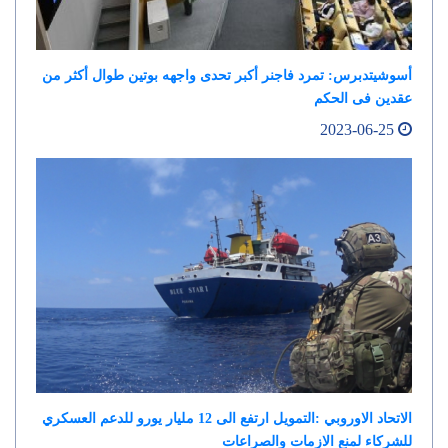
أسوشيتدبرس: تمرد فاجنر أكبر تحدى واجهه بوتين طوال أكثر من
عقدين فى الحكم
2023-06-25
الاتحاد الاوروبي :التمويل ارتفع الى 12 مليار يورو للدعم العسكري
للشركاء لمنع الازمات والصراعات