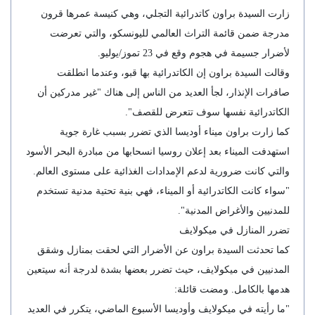
زارت السيدة براون كاتدرائية التجلي، وهي كنيسة عمرها قرون
مدرجة ضمن قائمة التراث العالمي لليونسكو، والتي تعرضت
لأضرار جسيمة في هجوم وقع في 23 تموز/يوليو.
وقالت السيدة براون إن الكاتدرائية بها قبو، وعندما انطلقت
صافرات الإنذار، لجأ العديد من الناس إلى هناك "غير مدركين أن
الكاتدرائية نفسها سوف تتعرض للقصف".
كما زارت براون ميناء أوديسا الذي تضرر بسبب غارة جوية
استهدفت الميناء بعد إعلان روسيا انسحابها من مبادرة البحر الأسود
والتي كانت ضرورية لدعم الإمدادات الغذائية على مستوى العالم.
"سواء كانت الكاتدرائية أو الميناء، فهي بنية تحتية مدنية تستخدم
للمدنيين والأغراض المدنية".
تضرر المنازل في ميكولايف
كما تحدثت السيدة براون عن الأضرار التي لحقت بمنازل وشقق
المدنيين في ميكولايف، حيث تضرر بعضها بشدة لدرجة أنه سيتعين
هدمها بالكامل. ومضت قائلة:
"ما رأيته في ميكولايف وأوديسا الأسبوع الماضي، يتكرر في العديد