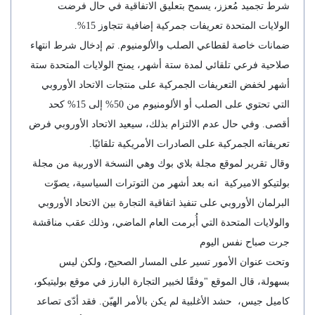
شرط تجميد مُعزز، يسمح بتعليق الاتفاقية في حال فرضت
الولايات المتحدة تعريفات جمركية إضافية تتجاوز 15%.
ضمانات خاصة لقطاعي الصلب والألومنيوم. تم إدخال شرط انتهاء
صلاحية فرعي تلقائي لمدة ستة أشهر، يمنح الولايات المتحدة ستة
أشهر لخفض التعريفات الجمركية على منتجات الاتحاد الأوروبي
التي تحتوي على الصلب أو الألومنيوم من 50% إلى 15% كحد
أقصى. وفي حال عدم الالتزام بذلك، سيعيد الاتحاد الأوروبي فرض
تعريفاته الجمركية على الصادرات الأمريكية تلقائيًا.
وقال تقرير لموقع مجلة بلاي بوك وهي النسخة الاوربية من مجلة
بولتيكو الاميركية انه بعد أشهر من التوترات السياسية، يصوّت
البرلمان الأوروبي على تنفيذ اتفاقية التجارة بين الاتحاد الأوروبي
والولايات المتحدة التي أُبرمت العام الماضي، وذلك عقب مناقشة
جرت صباح نفس اليوم
وتحت عنوان الأمور تسير على المسار الصحيح، ولكن ليس
بسهولة، قال الموقع "وفقًا لخبير التجارة البارز في موقع بوليتيكو،
كاميل جيس، حشد الأغلبية لم يكن بالأمر الهيّن. فقد أدّى تصاعد