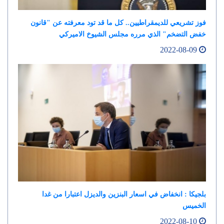
فوز تشريعي للديمقراطيين.. كل ما قد تود معرفته عن "قانون
خفض التضخم" الذي مرره مجلس الشيوخ الاميركي
2022-08-09
بلجيكا : انخفاض في اسعار البنزين والديزل اعتبارا من غدا
الخميس
2022-08-10