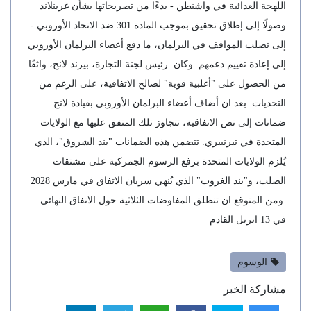
اللهجة العدائية في واشنطن - بدءًا من تصريحاتها بشأن غرينلاند
وصولًا إلى إطلاق تحقيق بموجب المادة 301 ضد الاتحاد الأوروبي -
إلى تصلب المواقف في البرلمان، ما دفع أعضاء البرلمان الأوروبي
إلى إعادة تقييم دعمهم. وكان رئيس لجنة التجارة، بيرند لانج، واثقًا
من الحصول على "أغلبية قوية" لصالح الاتفاقية، على الرغم من
التحديات بعد ان أضاف أعضاء البرلمان الأوروبي بقيادة لانج
ضمانات إلى نص الاتفاقية، تتجاوز تلك المتفق عليها مع الولايات
المتحدة في تيرنبيري. تتضمن هذه الضمانات "بند الشروق"، الذي
يُلزم الولايات المتحدة برفع الرسوم الجمركية على مشتقات
الصلب، و"بند الغروب" الذي يُنهي سريان الاتفاق في مارس 2028
.ومن المتوقع ان تنطلق المفاوضات الثلاثية حول الاتفاق النهائي
في 13 ابريل القادم
الوسوم
مشاركة الخبر