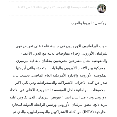
Europe and Arabs
الجمعة , 27 مارس 2026 6:9 ص GMT
بروكسل : اوروبا والعرب
صوت البرلمانيون الاوروبيون في جلسة عامة على تفويض قوي
للبرلمان الأوروبي لإجراء مفاوضات ثلاثية مع الدول الأعضاء
والمفوضية بشأن مقترحين تشريعيين يتعلقان باتفاقية تيرنبيري
الجمركية بين الاتحاد الأوروبي والولايات المتحدة، والتي أبرمتها
المفوضية الأوروبية والإدارة الأمريكية العام الماضي. بحسب بيان
صدر عن كتلة الاحزاب الاشتراكية والديمقراطية وهي ثاني اكبر
المجموعات البرلمانية داخل المؤسسة التشريعية الاعلى في الاتحاد
الاوروبي وجاء في البيان ايضا " تفويض البرلمان، الذي تفاوض عليه
بيرند لانج، عضو البرلمان الأوروبي ورئيس الرابطة الدولية للتجارة
الخارجية (INTA) من كتلة الاشتراكيين والديمقراطيين، والذي تم