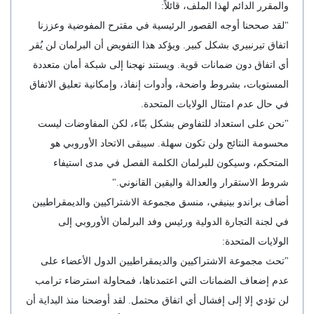
والمقرر الدائم لهذا الملف، قائلاً:
"لقد صححنا أوجه القصور الرئيسية في مقترح المفوضية وعززنا
اتفاق تيرنبيري بشكل كبير. ويؤكد هذا التفويض أن البرلمان لن يُقر
أي اتفاق دون ضمانات قوية. ويستند نهجنا إلى شبكة أمان متعددة
المستويات، بشروط واضحة، وأدوات إنفاذ، وإمكانية تعليق الاتفاق
في حال عدم امتثال الولايات المتحدة.
"نحن على استعداد للتفاوض بشكل بنّاء، لكن المفاوضات ليست
محسومة النتائج ولن تكون سهلة. سيبقى الاتحاد الأوروبي هو
المتحكم، وسيكون للبرلمان الكلمة الفصل في مدى استيفاء
شروط الاستقرار والعدالة واليقين القانوني."
أضاف براندو بينيفي، منسق مجموعة الاشتراكيين والديمقراطيين
في لجنة التجارة الدولية ورئيس وفد البرلمان الأوروبي إلى
الولايات المتحدة:
"تحث مجموعة الاشتراكيين والديمقراطيين الدول الأعضاء على
عدم إضعاف الضمانات التي اعتمدناها، فمحاولة استرضاء ترامب
لن تؤدي إلا إلى إفشال أي اتفاق محتمل. لقد أوضحنا منذ البداية أن