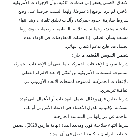
الاتفاق الأصلي يفتقر إلى ضمانات كافية، وأن الإجراءات الأمريكية
الأخيرة لم تزد الوضع إلا غموضًا. ولهذا السبب حرصنا على وضع
شروط صارمة: حدود جمركية، وآليات تعليق تلقائي، وبند انتهاء
صلاحية محدد، وحماية استقلاليتنا التنظيمية، وضمانات وشروط
مسبقة بشأن الصلب. إذا فشلت المفاوضات في الوفاء بهذه
الضمانات، فلن ندعم الاتفاق النهائي."
يتضمن التفويض المُعتمد ما يلي:
شرط سريان الإعفاءات الجمركية، ما يعني أن الإعفاءات الجمركية
الممنوحة للمنتجات الأمريكية لن تُفعّل إلا عند الالتزام الفعلي
بالإعفاءات الجمركية الممنوحة لمنتجات الاتحاد الأوروبي في
اتفاقية تيرنبيري.
شرط تعليق قوي وفعّال يشمل التهديدات أو الأعمال التي تُهدد
السلامة الإقليمية للدول الأعضاء في الاتحاد الأوروبي أو تلك
الناجمة عن قراراتها في السياسة الخارجية.
شرط انتهاء صلاحية قوي ومحدد المدة (نهاية مارس 2028)، يضمن
احتفاظ البرلمان بالكلمة الفصل في أي تمديد.