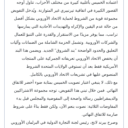
اعتماده الخميس بأغلبية كبيرة من مختلف الأحزاب، تناول أوجه
القصور الكبيرة في اتفاقية تيرنبيري غير المتوازنة. ويُدخل التفويض
مجموعة قوية من الشروط لحماية الاتحاد الأوروبي بشكل أفضل
من حالة عدم اليقين والإكراه والتهديدات الأحادية التي يمارسها
ترامب، مما يوفر مزيدًا من الاستقرار والقدرة على التنبؤ للعمال
والشركات الأوروبية. وتشمل الحزمة الشاملة من الضمانات وآليات
التعليق والحدود الواضحة "بند الشروق" الجديد. ويضمن هذا البند
أن يخفض الاتحاد الأوروبي تعريفاته الجمركية على المنتجات
الأمريكية فقط بعد أن تستوفي الولايات المتحدة الشروط
المنصوص عليها في تشريعات الاتحاد الأوروبي بالكامل.
مع ذلك، لا ينبغي اعتبار تصويت الخميس بمثابة ضوء أخضر للاتفاق
النهائي. فمن خلال تبني هذا التفويض، توجه مجموعة الاشتراكيين
والديمقراطيين رسالة واضحة إلى المفوضية والمجلس قبل بدء
المفاوضات الثلاثية: نصوت بنعم الآن، ولكن فقط بناءً على شروط
صارمة للاتفاق النهائي.
وصرح بيرند لانج، رئيس لجنة التجارة الدولية في البرلمان الأوروبي