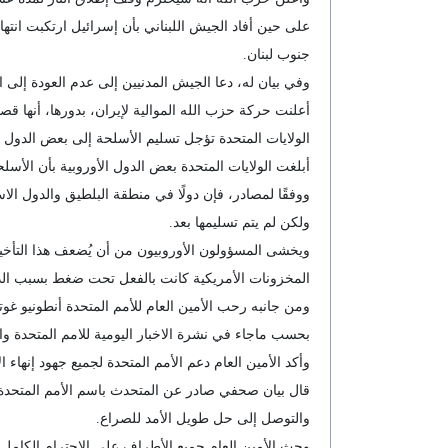
على حين أفاد الجيش اللبناني بأن إسرائيل ارتكبت انت
جنوب لبنان.
وفي بيان له، دعا الجيش المدنيين إلى عدم العودة إلى
أعلنت حركة حزب الله الموالية لإيران، بدورها، أنها قصف
الولايات المتحدة تؤجل تسليم الأسلحة إلى بعض الدول 
أبلغت الولايات المتحدة بعض الدول الأوروبية بأن الأسلح
ووفقًا لمصادر، فإن دولًا في منطقة البلطيق والدول الا
ولكن لم يتم تسليمها بعد.
ويخشى المسؤولون الأوروبيون من أن يُضعف هذا التأخي
المخزونات الأمريكية كانت بالفعل تحت ضغط بسبب الدع
ومن جانبه رحب الأمين العام للأمم المتحدة أنطونيو غوت
بحسب ماجاء في نشرة الاخبار اليومية للامم المتحدة وال
وأكد الأمين العام دعم الأمم المتحدة لجميع جهود إنهاء
والتوصل إلى حل طويل الأمد للصراع.
وحث الأمين العام جميع الأطراف على الاحترام الكامل لو