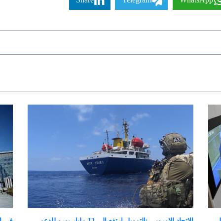
ل
الاتحاد الاوروبي :التمويل ارتفع الى 12 مليار يورو للدعم
في اط