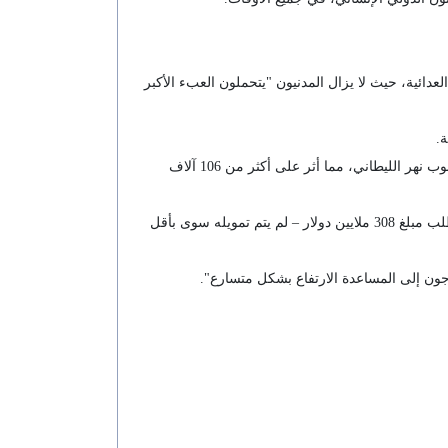
لعدائية، حيث لا يزال المدنيون "يتحملون العبء الأكبر
وقال دوجاريك إن قصف جسر القاسمية - الذي يعد طريقا حيويا للوصول إلى مدينة صور - قد تسبب في زيادة عزلة المناطق الواقعة جنوب نهر الليطاني، مما أثر على أكثر من 106 آلاف
وأشار دوجاريك إلى أن النداء العاجل الذي أطلق لتمويل العمليات الإنسانية في لبنان - والذي يهدف إلى الوصول إلى مليون شخص ويتطلب مبلغ 308 ملايين دولار – لم يتم تمويله سوى بأقل
جون إلى المساعدة الارتفاع بشكل متسارع".