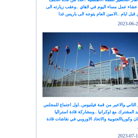
عشاء عمل مساء اليوم في لاهاي ..وعقب زيارته الى
 قبل ايام ..الامين العام يتوجه الى باريس غدا
 الثاني والاخير من قمة فيلنيوس..اول اجتماع للمجلس
د المشترك مع اوكرانيا ..ومشاركة قادة استراليا
بان وكورياالجنوبية والاتحاد الاوروبي في نقاشات قادة