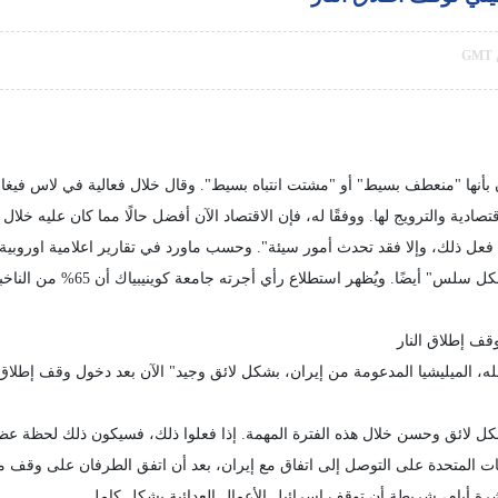
 بأنها "منعطف بسيط" أو "مشتت انتباه بسيط". وقال خلال فعالية في لاس ف
تصادية والترويج لها. ووفقًا له، فإن الاقتصاد الآن أفضل حالًا مما كان عليه خل
نا فعل ذلك، وإلا فقد تحدث أمور سيئة". وحسب ماورد في تقارير اعلامية اوروب
الرئيس أن الحرب ستنتهي "قريبًا"،
ف إطلاق النار
الميليشيا المدعومة من إيران، بشكل لائق وجيد" الآن بعد دخول وقف إطلاق ال
 لائق وحسن خلال هذه الفترة المهمة. إذا فعلوا ذلك، فسيكون ذلك لحظة عظيمة
ولايات المتحدة على التوصل إلى اتفاق مع إيران، بعد أن اتفق الطرفان على وقف 
رة أيام، شريطة أن توقف إسرائيل الأعمال العدائية بشكل كامل.