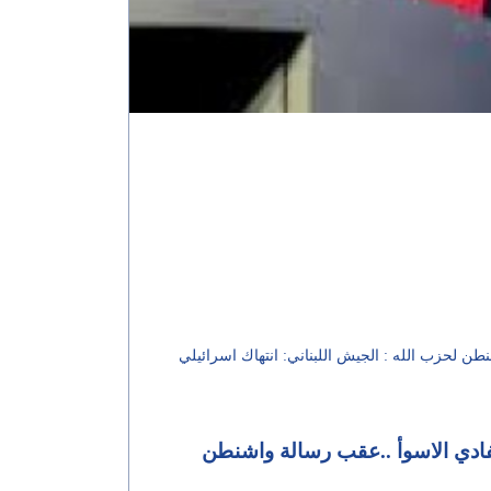
ن لحزب الله : الجيش اللبناني: انتهاك اسرائيلي
فادي الاسوأ ..عقب رسالة واشنطن