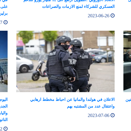
العسكري للشركاء لمنع الازمات والصراعات
على 
برلين
2023-06-26
2023-06-27
فين
الاعلان في هولندا والمانيا عن احباط مخطط ارهابي
اليوم
واعتقال عدد من المشتبه بهم
الجدي
واليا
2023-07-06
الناتو
2023-07-12