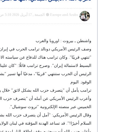
Europe and Arabs
الجمعة , 17 أبريل 2026 5:10 ص GMT
واشنطن ـ بيروت : اوروبا والعرب
وصف الرئيس الأمريكي دونالد ترامب الحرب في إيران
"تنتهي قريبًا". وكان ترامب هناك للدفاع عن سياسته الاق
البسيط لاستمالة إيران". وصرح ترامب قائلًا: "كان علي
الوقود. اليوم
ترامب يأمل أن "يتصرف حزب الله بشكل لائق" خلال وق
وأعرب الرئيس الأمريكي عن أمله أن "يتصرف حزب الله، 
الخميس عبر منصته الإلكترونية "تروث سوشيال".
وقال الرئيس الأمريكي: "آمل أن يتصرف حزب الله بشكل
السلام أخيرًا!". قد تساعد الهدنة المؤقتة في لبنان ال
وأعلن حزب الله أنه سيحترم وقف إطلاق النار لمدة عش