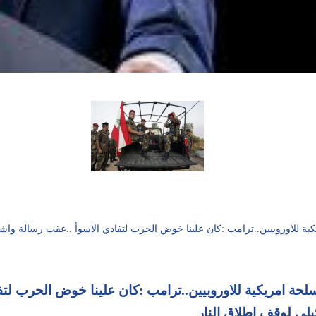
 للاوروبيين..ترامب :كان علينا خوض الحرب لتفادي الاسوأ ..عقب رسالة واشنط
حة امريكية للاوروبيين..ترامب :كان علينا خوض الحرب لت
ئيلي لوقف اطلاق النار