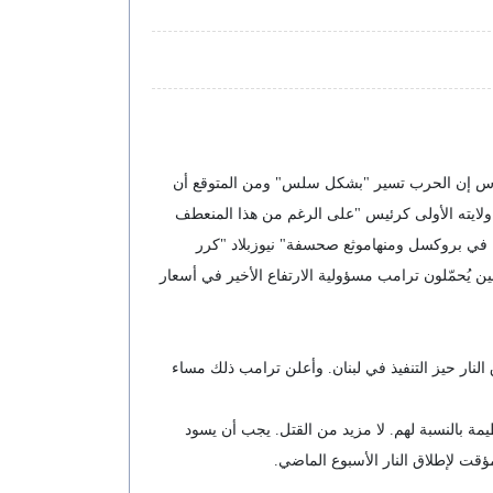
يغاس إن الحرب تسير "بشكل سلس" ومن المتوقع أن
ال ولايته الأولى كرئيس "على الرغم من هذا المنعطف
ية في بروكسل ومنهاموثع صحسفة" نيوزبلاد "كرر
 مدعيًا أنها تسير "بشكل سلس" أيضًا. ويُظهر استطلاع رأي أجرته جامعة كوينيبياك أن 65% من الناخبين يُحمّلون ترامب مسؤولية الارتفاع الأخير في أسعار
نار حيز التنفيذ في لبنان. وأعلن ترامب ذلك مساء
 بالنسبة لهم. لا مزيد من القتل. يجب أن يسود
مؤقت لإطلاق النار الأسبوع الماضي.