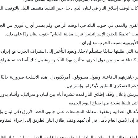
هاكات لوقف إطلاق النار في لبنان الذي دخل حيز التنفيذ منتصف الليل بالتوقي
 القرى والمدن في جنوب البلاد في الوقت الراهن. ولم يصدر أي رد فوري من الج
ت "تجمعًا للجنود الإسرائيليين قرب مدينة الخيام" جنوب لبنان ردًا على ذلك.
الأوروبية بسبب الحرب مع إيران.
ة التي طلبتها سابقًا ستُسلّم لاحقًا. ويعود التأخير إلى استنزاف الحرب مع إيرا
سكندنافية، من بين دول أخرى، متأثرة بهذا التأخير. ويشمل ذلك أسلحة تم شراؤه
ر جاهزيتهم الدفاعية. ويقول مسؤولون أمريكيون إن هذه الأسلحة ضرورية حاليً
م العسكري السابق لأوكرانيا وإسرائيل.
يريش بإعلان وقف إطلاق النار لمدة عشرة أيام بين لبنان وإسرائيل، وأشاد بدور ا
تي تلقينا نسخة منها صباح اليوم الجمعه
 الأعمال العدائية وتخفيف معاناة المجتمعات على جانبي الخط الأزرق (في لبنان وإ
قف إطلاق النار، والامتثال لالتزاماتها بموجب القانون الدولي، بما في ذلك القا