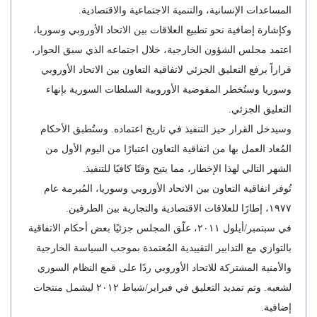
المساعدات الإنسانية، والتنمية الاجتماعية والاقتصادية.
وكإشارة إضافية نحو تطبيع العلاقات بين الاتحاد الأوروبي وسوريا،
اعتمد مجلس الشؤون الخارجية، خلال اجتماعه الذي سبق الحوار،
قراراً برفع التعليق الجزئي لاتفاقية التعاون بين الاتحاد الأوروبي
وسوريا وستُخطر المفوضية الأوروبية السلطات السورية بإنهاء
التعليق الجزئي.
وسيدخل القرار حيز التنفيذ في تاريخ اعتماده. وستُطبق الأحكام
المُعاد العمل بها من اتفاقية التعاون اعتبارًا من اليوم الأول من
الشهر التالي لهذا الإخطار، مما يتيح وقتًا كافيًا للتنفيذ.
تُوفر اتفاقية التعاون بين الاتحاد الأوروبي وسوريا، المُبرمة عام
١٩٧٧، إطارًا للعلاقات الاقتصادية والتجارية بين الطرفين.
في سبتمبر/أيلول ٢٠١١، علّق المجلس جزئيًا بعض أحكام الاتفاقية
بالتوازي مع التدابير التقييدية المُعتمدة بموجب السياسة الخارجية
والأمنية المشتركة للاتحاد الأوروبي ردًا على قمع النظام السوري
لشعبه. وتم تمديد التعليق في فبراير/شباط ٢٠١٢ ليشمل منتجات
إضافية.