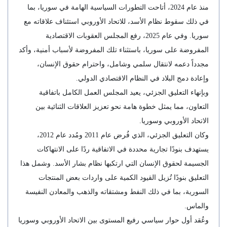
منذ عام 2024، أتاحت التطورات السياسية الهامة في سوريا، بما
في ذلك سقوط نظام الأسد، للاتحاد الأوروبي استئناف علاقاته مع
سوريا. وفي عام 2025، رفع المجلس العقوبات الاقتصادية
المفروضة على سوريا، باستثناء تلك المفروضة لأسباب أمنية، وأكد
مجدداً دعمه لانتقال سلمي وشامل، واحترام حقوق الإنسان،
وإعادة دمج البلاد في النظام الاقتصادي الدولي.
وبإنهاء التعليق الجزئي، يعيد المجلس العمل الكامل باتفاقية
التعاون، مما يمثل خطوة هامة نحو تعزيز العلاقات الثنائية بين
الاتحاد الأوروبي وسوريا.
وكان التعليق الجزئي، الذي فُرض عام 2011 ومُدد عام 2012،
يستهدف بنودًا تجارية محددة في الاتفاقية ردًا على الانتهاكات
الجسيمة لحقوق الإنسان التي ارتكبها نظام بشار الأسد. وشمل هذا
التعليق بنودًا تُزيل القيود الكمية على واردات بعض المنتجات
السورية، بما في ذلك النفط ومشتقاته والذهب والمعادن النفيسة
والماس.
وعُقد أول حوار سياسي رفيع المستوى بين الاتحاد الأوروبي وسوريا