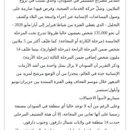
المدمر للصراع المستمر في السودان، والذي تسبب في نزوح
الملايين، وشلّ حركة الخدمات الصحية، وفرض قيودا صارمة على
وصول المساعدات الإنسانية عبر أجزاء واسعة من البلاد.وكشف
التحليل - الذي يغطي الفترة من شباط/فبراير إلى أيار/مايو 2026 -
أن نحو 135,000 شخص يعيشون حاليا ظروفا تندرج تحت المرحلة
الخامسة (مرحلة الكارثة أو المجاعة). كما صُنّف أكثر من 5 ملايين
شخص ضمن المرحلة الرابعة (مرحلة الطوارئ)، بينما صُنّف 14
مليون شخص إضافي ضمن المرحلة الثالثة (مرحلة الأزمة).
وذكر التقرير أن السودان لا يزال يمثل واحدة من أشد الأزمات
الإنسانية حدة في العالم، محذرا من أن الوضع مرشح لمزيد من
التدهور خلال موسم العجاف وهي الفترة الممتدة بين حزيران/يونيو
وأيلول/سبتمبر.
سيناريو لأسوأ الاحتمالات
وعلى الرغم من أنه لا توجد حاليا أي منطقة في السودان مصنفة
رسميا على أنها تعاني من المجاعة، إلا أن هيئة التصنيف المرحلي
حددت 14 منطقة في ولايات شمال دارفور، وجنوب دارفور،