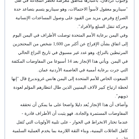
وجنوب كردفان، باعتبارها مناطق معرضة لخطر المجاعة في ظل
"سيناريو معقول لأسوأ الاحتمالات، وهو سيناريو يتسم بتصاعد حدة
الصراع وفرض مزيد من القيود على وصول المساعدات الإنسانية
وحركة تنقل السلع والأفراد".
وفي اليمن برعاية الأمم المتحدة توصلت الأطراف في اليمن اليوم
إلى اتفاق بشأن الإفراج عن أكثر من 1,600 شخص من المحتجزين
المرتبطين بالنزاع، وهو عدد غير مسبوق في تاريخ النزاع الحالي
في اليمن. ويأتي هذا الإنجاز بعد 14 أسبوعا من المفاوضات المكثفة
التي جرت برعاية أممية في العاصمة الأردنية عمان.
المبعوث الخاص للأمم المتحدة إلى اليمن هانس غروندبرغ قال "إنها
لحظة ارتياح كبير لآلاف اليمنيين الذين طال انتظارهم المؤلم لعودة
ذويهم".
وأضاف أن هذا الإنجاز يُعد دليلا واضحا على ما يمكن أن تحققه
المفاوضات المستمرة والجادة، فهو يثبت أن الأطراف قادرة -
عندما تختار الانخراط في الحوار - على تلبية الأولويات التي تُثقل
كاهل العائلات اليمنية، وبناء الثقة اللازمة بما يخدم العملية السلمية