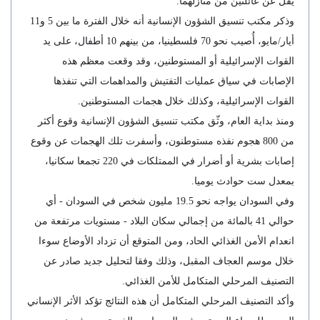
يقل عن عائلتين من منازلهما.
وذكر مكتب تنسيق الشؤون الإنسانية أنه خلال الفترة ما بين 5 و11
أيار/مايو، أُصيب نحو 70 فلسطينيا، من بينهم 10 أطفال، على يد
القوات الإسرائيلية أو المستوطنين، وقد وقعت معظم هذه
الإصابات في سياق عمليات التفتيش والمداهمات التي تنفذها
القوات الإسرائيلية، وكذلك خلال هجمات المستوطنين.
ومنذ بداية العام، وثّق مكتب تنسيق الشؤون الإنسانية وقوع أكثر
من 800 هجوم نفذه مستوطنون، وأسفرت تلك الهجمات عن وقوع
إصابات بشرية أو أضرار في الممتلكات في 220 تجمعا سكانيا،
بمعدل ست حوادث يوميا.
وفي السودان يواجه نحو 19.5 مليون شخص في السودان - أي
حوالي 41 بالمائة من إجمالي سكان البلاد - مستويات مرتفعة من
انعدام الأمن الغذائي الحاد، ومن المتوقع أن تزداد الأوضاع سوءا
خلال موسم العجاف المقبل، وذلك وفقا لتحليل جديد صادر عن
التصنيف المرحلي المتكامل للأمن الغذائي.
وأكد التصنيف المرحلي المتكامل أن هذه النتائج تؤكد الأثر الإنساني