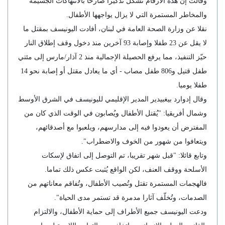
وقالت إن هذه الأرقام تُشكّل تذكيرا صارخا بالانتهاكات الجسيمة
والمخاطر المستمرة التي لا يزال يواجهها الأطفال.
نقلا عن وزارة الصحة العامة في لبنان، أفادت اليونيسف بمقتل ما
لا يقل عن 23 طفلا وإصابة 93 آخرين منذ دخول وقف إطلاق النار
حيّز التنفيذ، مما يرفع الحصيلة الإجمالية منذ 2 آذار/مارس إلى مئتي
طفل قتيل و806 طفل مصاب - أي ما يعادل مقتل أو إصابة نحو 14
طفلا يوميا.
وقال إدوارد بيغبيدير المدير الإقليمي لليونيسف في الشرق الأوسط
وشمال أفريقيا: "يُقتل الأطفال ويُصابون في الوقت الذي كان من
المفترض أن يعودوا فيه إلى مدارسهم، ويلعبوا مع أصدقائهم،
ويتعافوا من شهور من الخوف والاضطراب".
وتابع قائلا: "قبل شهر تقريبا، تم التوصل إلى اتفاق لإسكات
الأسلحة ووقف العنف، لكن الواقع يُثبت عكس ذلك تماما.
فالهجمات المستمرة تقتل وتُصيب الأطفال، وتُفاقم معاناتهم من
الصدمات، وتُخلّف آثارا مدمرة قد تستمر مدى الحياة".
ودعت اليونيسف جميع الأطراف إلى حماية الأطفال، والالتزام