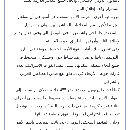
بالقانون الدولي الإنساني، واتخاذ جميع التدابير اللازمة لضمان
استمرار وقف إطلاق النار.
من ناحية أخرى، أعربت الأمم المتحدة عن أملها في أن تساهم
الجولة الأخيرة من المحادثات المباشرة بين لبنان وإسرائيل -
والمنعقده حاليا في واشنطن - في التوصل إلى وقف فعال ودائم
لإطلاق النار، وأن تمهد الطريق نحو سلام دائم.
وفي غضون ذلك، أفادت قوة الأمم المتحدة المؤقتة في لبنان
(اليونيفيل) بأنها تواصل رصد نشاط جوي وعسكري ملحوظ في
جميع أنحاء منطقة عملياتها، شمل تنفيذ القوات الإسرائيلية لعدة
غارات جوية الأربعاء في مناطق تقع ضمن القطاعين الغربي
والشرقي.
كما أفادت اليونيفيل برصدها نحو 455 حادثة إطلاق نار نُسبت إلى
القوات الإسرائيلية، وستة مسارات لمقذوفات نُسبت إلى أطراف
لبنانية غير حكومية، بما في ذلك حزب الله. كما رصدت اليونيفيل
ثلاث حالات اعتراض لمقذوفات فوق منطقة عملياتها.
وخلال المؤتمر الصحفي اليومي، جدد نائب المتحدث باسم الأمم