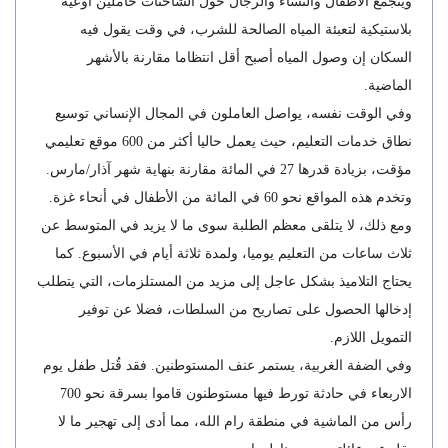
ويتجمع الأطفال والنساء والرجال حول الشاحنات حاملين أوعية
بلاستيكية لتعبئة المياه الصالحة للشرب، في وقت يقول فيه
السكان إن وصول المياه أصبح أقل انتظاما مقارنة بالأشهر
الماضية.
وفي الوقت نفسه، يواصل العاملون في المجال الإنساني توسيع
نطاق خدمات التعليم، حيث يعمل حاليا أكثر من 600 موقع تعليمي
مؤقت، بزيادة قدرها 27 في المائة مقارنة بنهاية شهر آذار/مارس.
وتخدم هذه المواقع نحو 60 في المائة من الأطفال في أنحاء غزة.
ومع ذلك، لا يتلقى معظم الطلبة سوى ما لا يزيد في المتوسط عن
ثلاث ساعات من التعليم يوميا، ولمدة ثلاثة أيام في الأسبوع. كما
يحتاج التلاميذ بشكل عاجل إلى مزيد من المستلزمات، التي يتطلب
إدخالها الحصول على تصاريح من السلطات، فضلا عن توفير
التمويل اللازم.
وفي الضفة الغربية، يستمر عنف المستوطنين. فقد قُتل طفل يوم
الاربعاء في حادثة تورط فيها مستوطنون قاموا بسرقة نحو 700
رأس من الماشية في منطقة رام الله، مما أدى إلى تهجير ما لا