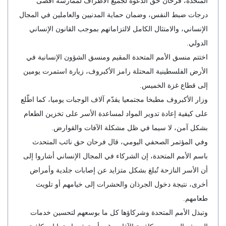
المتحدة، فرحان حق الدعوة لجميع الأطراف لممارسة أقصى
درجات ضبط النفس، وضمان حماية المدنيين والعاملين في المجال
الإنساني، والامتثال الكامل لالتزاماتهم بموجب القانون الإنساني
الدولي.
اختتم منسق الأمم المتحدة المقيم ومنسق الشؤون الإنسانية في
الأرض الفلسطينية المحتلة رامز الأكبروف، زيارة استمرت يومين
إلى قطاع غزة الخميس.
وزار الأكبروف مطبخا مجتمعيا يقدّم آلاف الوجبات يوميا، كما اطّلع
على كيفية إعادة تدوير المواد لمساعدة الأسر على تخزين الطعام
بشكل آمن، لا سيما في ظل مشكلة الآفات والقوارض.
وفي المؤتمر الصحفي اليومي، قال فرحان حق نائب المتحدث
باسم الأمم المتحدة، إن الشركاء في المجال الإنساني أشاروا إلى
أن الأسر النازحة تُبلغ بشكل متزايد عن إصابات جلدية وأمراض
أخرى، نتيجة دخول الجرذان والحشرات إلى خيامهم أو تلويث
طعامهم.
وتبذل الأمم المتحدة وشركاؤها كل ما بوسعهم لتحسين خدمات