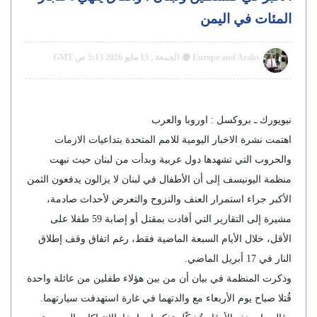
المئات في اليمن
Europe and Arabs
الجمعة , 15 مايو 2026 5:13 ص GMT
نيويورك ـ بروكسل : اوروبا والعرب
اهتمت نشرة الاخبار اليومية للامم المتحدة بتداعيات الازمات
والحروب التي تشهدها دول عربية وبدأت من لبنان حيث نبهت
منظمة اليونيسف إلى أن الأطفال في لبنان لا يزالون يدفعون الثمن
الأكبر جراء استمرار العنف والنزوح والتعرض لأحداث صادمة،
مشيرة إلى التقارير التي أفادت بمقتل أو إصابة 59 طفلا على
الأقل، خلال الأيام السبعة الماضية فقط، رغم اتفاق وقف إطلاق
النار في 17 أبريل الماضي.
وذكرت المنظمة في بيان أن من بين هؤلاء طفلين من عائلة واحدة
قُتلا صباح يوم الأربعاء مع والدتهما في غارة استهدفت سيارتهما.