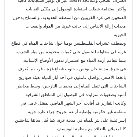
الصرف الصحي ومكافحة الآفات، غير أن توفير استجابات كافية
وأكثر استدامة يتطلب استعادة الوصول إلى مكبّي النفايات
الصحيين في غزة القريبين من المنطقة الحدودية، والسماح بدخول
معدات إزالة الأنقاض إلى جانب غيرها من المواد والمعدات
الحيوية.
ويصطف عشرات الفلسطينيين يوميا حول شاحنات المياه في قطاع
غزة، في محاولة للحصول على كميات محدودة من مياه الشرب،
بينما تتفاقم أزمة المياه مع استمرار تدهور الأوضاع الإنسانية.
في شرق مدينة خان يونس - جنوب قطاع غزة - قرب ما يُعرف
بالخط الأصفر، يواصل عاملون في أحد آبار المياه تعبئة صهاريج
الشاحنات التي تنقل المياه إلى مخيمات النازحين، وسط مخاطر
أمنية وصعوبات متزايدة في الوصول إلى المناطق الشرقية.
وكانت التقارير قد أفادت آخر الشهر الماضي بمقتل عامل في
منظمة غير حكومية وإصابة أربعة بجروح جراء غارة جوية
إسرائيلية على بئر للمياه في مدينة غزة، كما قُتل سائقا شاحنتين
كانا يعملان بالتعاقد مع منظمة اليونيسف.