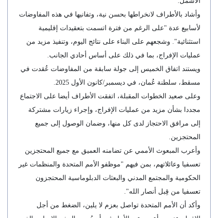
الأشمل.
وأشاد بالأطراف لانخراطها بحسن نية، وتفانيها في هذه المفاوضات
لأسابيع عدة "على الرغم من فترة اتسمت بتعقيدات إقليمية
استثنائية". وشجعهم على البناء على نتائج اليوم، وتنفيذ مزيد من
عمليات الإفراج، بما في ذلك على أساس أحادي الجانب.
ويستند اتفاق الخميس إلى جولة سابقة من المفاوضات عُقدت في
مسقط، سلطنة عُمان، في ديسمبر/كانون الأول 2025.
وعلى صعيد الخطوات المقبلة، اتفقت الأطراف أيضا على الاجتماع
مجددا بشأن مزيد من عمليات الإفراج، وإجراء زيارات مشتركة
إلى مرافق الاحتجاز لدى كل منها، وضمان الوصول إلى جميع
المحتجزين.
وأعرب المبعوث الأممي عن تضامنه العميق مع جميع المحتجزين
تعسفيا وعائلاتهم، بمن فيهم "موظفو الأمم المتحدة والمنظمات غير
الحكومية والمجتمع المدني والبعثات الدبلوماسية المحتجزون
تعسفيا من قِبل أنصار الله".
وأكد أن الأمم المتحدة تواصل بعزم لا يلين، الضغط من أجل