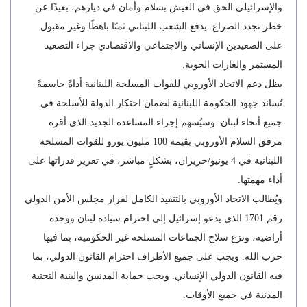
والإسرائيلي الحق في العيش بسلام وأمان في ديارهم، بعيدًا عن
خطر تجدد الصراع. يدفع الشعب اللبناني ثمنًا باهظًا وغير مقبول
على الصعيدين الإنساني والاجتماعي والاقتصادي جراء التصعيد
المستمر والغارات الجوية.
يظل دعم الاتحاد الأوروبي للقوات المسلحة اللبنانية أداةً حاسمةً
تُساند جهود الحكومة اللبنانية لضمان احتكار الدولة للأسلحة في
جميع أنحاء لبنان. وسيُسهم إجراء المساعدة الجديد الذي أقره
مرفق السلام الأوروبي بقيمة 100 مليون يورو للقوات المسلحة
اللبنانية في 4 يونيو/حزيران، بشكلٍ مباشر، في تعزيز قدراتها على
أداء مهمتها.
ويُطالب الاتحاد الأوروبي بالتنفيذ الكامل لقرار مجلس الأمن الدولي
رقم 1701 الذي يدعو إسرائيل إلى احترام سيادة لبنان ووحدة
أراضيه، ونزع سلاح الجماعات المسلحة غير الحكومية، بما فيها
حزب الله. ويجب على جميع الأطراف احترام القانون الدولي، بما
فيه القانون الدولي الإنساني. ويجب حماية المدنيين والبنية التحتية
المدنية في جميع الأوقات.