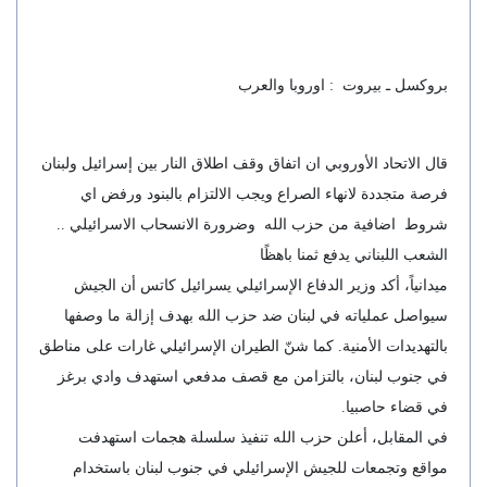
بروكسل ـ بيروت : اوروبا والعرب
قال الاتحاد الأوروبي ان اتفاق وقف اطلاق النار بين إسرائيل ولبنان
فرصة متجددة لانهاء الصراع ويجب الالتزام بالبنود ورفض اي
شروط اضافية من حزب الله وضرورة الانسحاب الاسرائيلي ..
الشعب اللبناني يدفع ثمنا باهظًا
ميدانياً، أكد وزير الدفاع الإسرائيلي يسرائيل كاتس أن الجيش
سيواصل عملياته في لبنان ضد حزب الله بهدف إزالة ما وصفها
بالتهديدات الأمنية. كما شنّ الطيران الإسرائيلي غارات على مناطق
في جنوب لبنان، بالتزامن مع قصف مدفعي استهدف وادي برغز
في قضاء حاصبيا.
في المقابل، أعلن حزب الله تنفيذ سلسلة هجمات استهدفت
مواقع وتجمعات للجيش الإسرائيلي في جنوب لبنان باستخدام