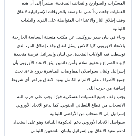
المسيّرات والصواريخ والقذائف المدفعية، مشيراً إلى أن هذه
العمليات جاءت رداً على ما وصفه بالخروقات الإسرائيلية لاتفاق
وقف إطلاق النار والاعتداءات المتواصلة على القرى والبلدات
اللبنانية.
وجاء في بيان صدر ببروكسل عن مكتب منسقة السياسة الخارجية
بالاتحاد الاوروبي كايا كالاس: يمثل اتفاق وقف إطلاق النار، الذي
توسطت فيه الولايات المتحدة، بين لبنان وإسرائيل فرصة متجددة
لإنهاء الصراع وتحقيق سلام وأمن دائمين. يثق الاتحاد الأوروبي بأن
إسرائيل ولبنان سيواصلان المفاوضات المباشرة بروح بناءة. نحث
جميع الأطراف على الالتزام الكامل ببنود الاتفاق ورفض أي شروط
إضافية من حزب الله.
يجب وقف جميع العمليات العسكرية فورًا. يجب على حزب الله
الانسحاب من قطاع الليطاني الجنوبي. كما يدعو الاتحاد الأوروبي
إسرائيل إلى الانسحاب من الأراضي اللبنانية.
سيواصل الاتحاد الأوروبي دعم الحكومة اللبنانية وهو على استعداد
لدعم تنفيذ الاتفاق بين إسرائيل ولبنان. للشعبين اللبناني