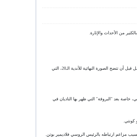
لكثير من الأحداث والإثارة.
وبالرغم من انطلاق الدوري، قررت رابطة الدوري الإنجليزي إبقاء سوق الانتقالات مفتوحا حتى آخر ساعات أغسطس، مما يتيح شهر كامل قبل أن تتضح الصورة النهائية للأندية الـ20، التي
 خاصة بعد "البروفة" التي ظهر بها الناديان في
 كونتي.
بسبب مزاعم ارتباطه بالرئيس الروسي فلاديمير بوتن.