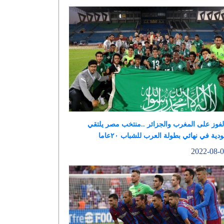
لفوز على المغرب والجزائر ..منتخب مصر يلتقي
دية في نهائي بطولة العرب للشباب ٢٠عاما