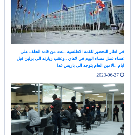
في اطار التحضير للقمة الاطلسية ..عدد من قادة الحلف على
عشاء عمل مساء اليوم في لاهاي ..وعقب زيارته الى برلين قبل
ايام ..الامين العام يتوجه الى باريس غدا
2023-06-27