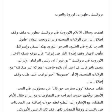
بروكسل ـ طهران : اوروبا والعرب
اهتمت وسائل الاعلام الاوروبية في بروكسل بتطورات ملف وقف
اطلاق النار بين الولايات المتحدة وايران وتحت عنوان "طبول
الحرب تقرع في الخليج، الحرس الثوري يهدّد السفن وإسرائيل
تتأهب لانهيار وقف إطلاق النار في إيران" قال موقع شبكة الاخبار
الاوروبية في بروكسل " يورنيوز": ان رئيس البرلمان الإيراني
محمد باقر قاليبا ف اعتبر أن بلاده خاضت "معركة غير متكافئة" مع
الولايات المتحدة، إلا أن "صمودها" أجبر ترامب على طلب وقف
إطلاق النار.
نقلت صحيفة "وول ستريت جورنال" عن مسؤولين في البيت
الأبيض توقّعهم حدوث انفراجة في المفاوضات مع إيران خلال الأيام
المقبلة، مع الإشارة إلى التطلع لعقد جولات إضافية من المحادثات
في باكستان. ووفقاً للمصادر ذاتها، فقد كان الرئيس الأمريكي