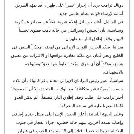
دونالد ترامب يرى أن إحراز "نصر" على طهران قد يمهّد الطريق
أمامه لإرساء قواعد نظام عالمي جديد.
في المقابل، أفادت وسائل إعلام عبرية، نقلاً عن مصادر عسكرية
وسياسية، بأن الجيش الإسرائيلي في حالة تأهب قصوى تحسباً
لانهيار وقف إطلاق النار مع طهران.
ميدانيا، صعّد الحرس الثوري الإيراني من لهجته، محذّراً السفن في
الخليج وبحر عُمان من مغبّة مغادرة مواقعها أو الاقتراب من مضيق
هرمز، مؤكداً أن أي خرق سيُعد "تعاوناً مع العدوّ" وسيُواجه
بالاستهداف.
سياسياً، اعتبر رئيس البرلمان الإيراني محمد باقر قاليباف أن بلاده
خاضت "معركة غير متكافئة" مع الولايات المتحدة، إلا أن "صمودها"
أجبر ترامب على طلب وقف إطلاق النار، مضيفاً: "لم ندمّر العدو
لكننا انتصرنا عليه في ساحة المعركة".
وعلى الجبهة اللبنانية، أعلن الجيش الإسرائيلي مقتل جندي إضافي
وإصابة تسعة آخرين، بينهم حالة خطيرة، جراء انفجار في جنوب
البلاد لتبتفع بذلك حصيلة قتلاه إلى 15 منذ بدء الحرب في فبراير