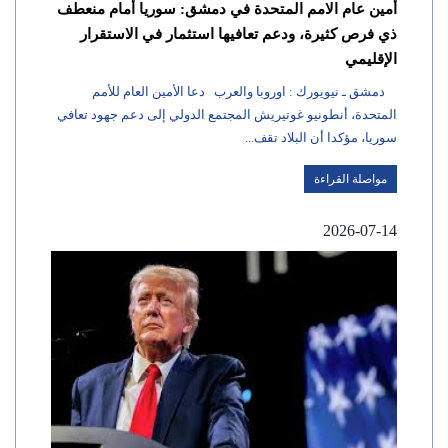
أمين عام الامم المتحدة في دمشق: سوريا أمام منعطف
ذي فرص كثيرة، ودعم تعافيها استثمار في الاستقرار
الإقليمي
دمشق ـ نيويورك : اوروبا والعرب دعا الأمين العام للأمم
المتحدة، أنطونيو غوتيريش المجتمع الدولي إلى دعم جهود تعافي
سوريا، مؤكدا أن البلاد تقف...
مواصلة القراءة
2026-07-14