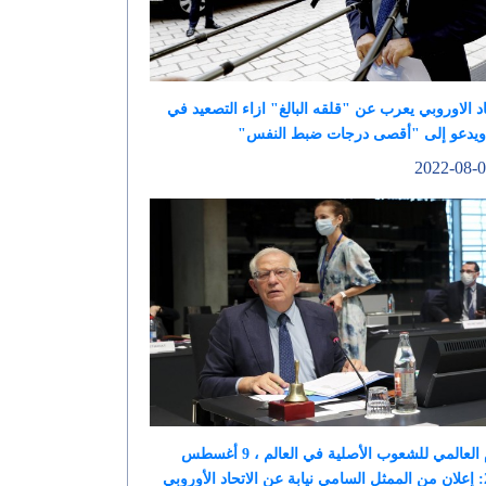
اد الاوروبي يعرب عن "قلقه البالغ" ازاء التصعيد في
ويدعو إلى "أقصى درجات ضبط النفس"
اليوم العالمي للشعوب الأصلية في العالم ، 9 أغسطس
وبي