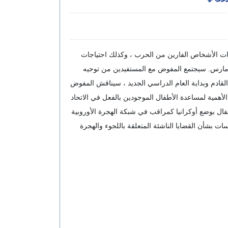
جات الأشخاص الفارين من الحرب ، وكذلك احتياجات
ائدين إلى أوكرانيا. تم تسجيل 3.9 مليون أوكراني بموجب توجيه الحماية المؤقتة منذ الموافقة على اقتراح المفوضية الأوروبية في 4 مارس. سيجتمع المفوض مع المستفيدين من توجيه
ي. في ضوء الشتاء القادم وبداية العام الدراسي الجديد ، سيناقش المفوض
الأهمية لمساعدة الأطفال الموجودين بالفعل في الاتحاد
فال بوضع أوكرانيا كمراقب في شبكة الهجرة الأوروبية
ات بشأن القضايا الناشئة المتعلقة باللجوء والهجرة