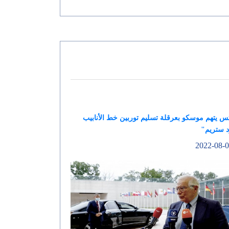
س يتهم موسكو بعرقلة تسليم توربين خط الأنابيب
د ستريم"