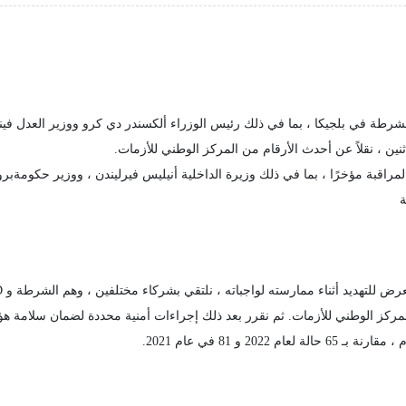
 وضع 111 شخصًا تحت حماية الشرطة في بلجيكا ، بما في ذلك رئيس الوزراء ألكسندر دي كرو ووزي
راقبة مؤخرًا ، بما في ذلك وزيرة الداخلية أنيليس فيرليندن ، ووزير حكومةب
ة
لمركز الوطني للأزمات. ثم نقرر بعد ذلك إجراءات أمنية محددة لضمان سلامة هؤ