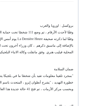
بروكسل : اوروبا والعرب
وفقًا لأحدث الأرقام ، تم
وفقًا لما ذكرته صحيفة La Dernière Heure يوم أمس الإثنين ، نقلاً عن أحدث الأرقام من المركز الوطني للأزمات.
بالإضافة إلى ماسبق ذكرهم ، كان وزراء آخرون تحت الم
المحلية فيليب هنري. وفق مانقلت وكالة الانباء البلجيكي
ضمان السلامة
خطورة التهديد ، "يشرح أنطوان إيزو ، المتحدث باسم ا
وبحسب مركز الأزمات ، تم فتح 41 حالة جديدة هذا العام ، مقارنة بـ 65 حالة لعام 2022 و 81 في عام 2021.