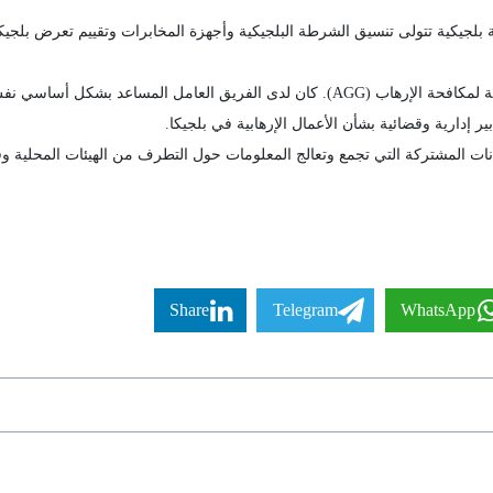
التهديدات (OCAD) هي هيئة حكومية بلجيكية تتولى تنسيق الشرطة البلجيكية وأجهزة المخابرات وتقيي
تأسست OCAD في عام 2006 خلفا للمجموعة المشتركة لمكافحة الإرهاب (AGG). كان لدى الف
ير إدارية وقضائية بشأن الأعمال الإرهابية في بلجيكا.
Share
Telegram
WhatsApp