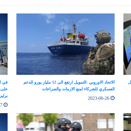
ل
الاتحاد الاوروبي :التمويل ارتفع الى 12 مليار يورو للدعم
في اط
العسكري للشركاء لمنع الازمات والصراعات
على 
برلين
2023-06-26
2023-06-27