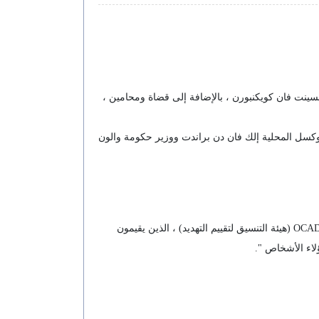
ر العدل فينسينت فان كويكنبورن ، بالإضافة إلى قضاة ومحامين ،
روكسل المحلية إلك فان دن براندت ووزير حكومة والون
"بمجرد تلقينا معلومات تفيد بأن شخصًا ما في بلجيكا يتعرض للتهديد أثناء ممارسته لواجباته ، نلتقي بشركاء مختلفين ، وهم الشرطة و OCAD (هيئة التنسيق لتقييم التهديد) ، الذين يقيمون
لاء الأشخاص ".