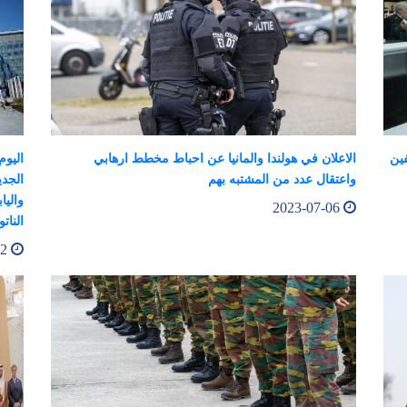
فين
الاعلان في هولندا والمانيا عن احباط مخطط ارهابي
اليوم
واعتقال عدد من المشتبه بهم
الجدي
واليا
2023-07-06
الناتو
2023-07-12