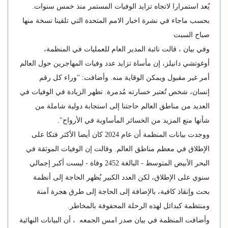
يُعد استمرارا لاتجاه تزايد الوفيات المستمر منذ خمس سنوات.
بحسب ماجاء في نشرة اخبار الامم المتحدة التي تلقينا نسخة منها
صباح السبت
وفي بيان ، قالت نائبة المدير العام للعمليات في المنظمة،
أوغوتشي دانيلز، إن مأساة تزايد عدد وفيات المهاجرين حول العالم
أمر غير مقبول ويمكن الوقاية منه. وأضافت: "وراء كل رقم
إنسان، شخص تُعتبر خسارته مُدمرة. تظهر الزيادة في الوفيات في
العديد من مناطق العالم حاجتنا إلى استجابة دولية شاملة من
شأنها منع المزيد من الخسائر المأساوية في الأرواح".
ووجدت بيانات المنظمة أن عام 2024 كان أيضا الأكثر فتكا على
الإطلاق في معظم مناطق العالم. وقالت إن الوفيات الموثقة في
البحر الأبيض المتوسط - البالغة 2452 وفاة - ​​ليست أكبر إجمالي
سنوي على الإطلاق، لكن العدد الكبير يُظهر الحاجة إلى أنظمة
بحث وإنقاذ كافية، بالإضافة إلى الحاجة إلى طرق هجرة آمنة
ومنتظمة كبدائل لهذه الرحلة المحفوفة بالمخاطر.
وأضافت المنظمة في بيان صدر امس الجمعه ، أن البيانات النهائية