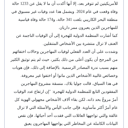
للأمريكيتين لم تتوفر بعد، إلا أنها أكدت أن ما لا يقل عن 1233 حالة
وفاة وقعت في عام 2024. ويشمل هذا عدد وفيات غير مسبوق في
منطقة البحر الكاريبي بلغت 341 حالة، و174 حالة وفاة قياسية
للمهاجرين الذين يعبرون ممر داريان.
كما أشارت المنظمة الدولية للهجرة إلى أن الوفيات الناجمة عن
العنف لا تزال منتشرة بين الأشخاص المتنقلين.
وشددت على أن العدد الفعلي لوفيات المهاجرين وحالات اختفائهم
من المرجح أن يكون أعلى من ذلك بكثير، حيث لم يتم توثيق الكثير
منهم بسبب ندرة المصادر الرسمية. بالإضافة إلى ذلك، فإن هويات
وخصائص غالبية الأشخاص الذين ماتوا أو اختفوا غير معروفة.
في هذا السياق، قالت جوليا بلاك، منسقة مشروع المهاجرين
المفقودين التابع للمنظمة الدولية للهجرة: "إن ارتفاع عدد الوفيات
أمرٌ مروعٌ بحد ذاته، لكن بقاء آلاف الأشخاص مجهولي الهوية كل
عام أمرٌ أكثر مأساوية. فإلى جانب اليأس والأسئلة التي لا تزال
عالقة والتي تواجهها العائلات التي فقدت أحد أحبائها، فإن نقص
البيانات الكاملة عن المخاطر التي يواجهها المهاجرون يعيق