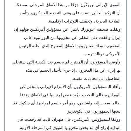
النووي الإيراني لن يكون جزءًا من هذا الاتفاق المرحلي، موضحًا
أن التركيز الحالي ينصب على وقف التصعيد العسكري، وتأمين
الملاحة البحرية، وتخفيف التوترات الإقليمية.
ونقلت صحيفة "نيويورك تايمز" عن مسؤولين أمريكيين قولهم إن
إيران وافقت على التخلي عن مخزونها من اليورانيوم عالي
التخصيب، وذلك ضمن بنود الاتفاق المقترح الذي أعلنه الرئيس
الأمريكي دونالد ترمب.
وأوضح المسؤولون أن المقترح لم يحسم بعد الكيفية التي ستتخلى
بها إيران عن هذا المخزون، إذ جرى تأجيل الحسم في هذه
التفاصيل إلى محادثات مقبلة.
وأفاد المسؤولون الأمريكيون بأن الالتزام الإيراني بالتخلي عن
اليورانيوم عالي التخصيب يُعد عنصرا رئيسيا في الاتفاق وهدفا
طالما سعت إليه واشنطن، وهو أمر حاسم لمواجهة أي شكوك قد
يبديها الجمهوريون في الكونغرس
ووفقا للمسؤولين الأمريكيين، فإن طهران كانت قد رفضت في
البداية إدراج أي بند يخص مخزونها النووي في المرحلة الأولية،