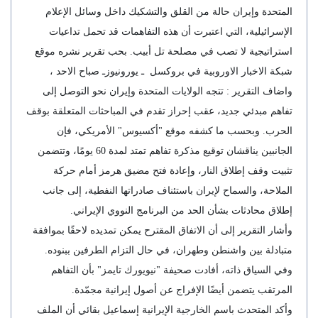
المتحدة وإيران حالة من القلق والتشكيك داخل وسائل الإعلام
الإسرائيلية، التي اعتبرت أن هذه التفاهمات قد تحمل تداعيات
استراتيجية لا تصب في مصلحة تل أبيب. بحب تقرير نشره موقع
شبكة الاخبار الاوروبية في بروكسل ـ يورونيوزـ صباح الاحد ،
واضاف التقرير : تتجه الولايات المتحدة وإيران نحو التوصل إلى
تفاهم مبدئي جديد، عقب إحراز تقدم في المباحثات المتعلقة بوقف
الحرب. وبحسب ما كشفه موقع "أكسيوس" الأمريكي، فإن
الجانبين يناقشان توقيع مذكرة تفاهم تمتد لمدة 60 يومًا، وتتضمن
تثبيت وقف إطلاق النار، وإعادة فتح مضيق هرمز أمام حركة
الملاحة، والسماح لإيران باستئناف صادراتها النفطية، إلى جانب
إطلاق محادثات بشأن الحد من البرنامج النووي الإيراني.
وأشار التقرير إلى أن الاتفاق المقترح يمكن تمديده لاحقًا بموافقة
متبادلة بين واشنطن وطهران، في حال التزام الطرفين ببنوده.
وفي السياق ذاته، أفادت صحيفة "نيويورك تايمز" بأن التفاهم
المرتقب يتضمن أيضًا الإفراج عن أصول إيرانية مجمّدة.
وأكد المتحدث باسم الخارجية الإيرانية إسماعيل بقائي أن الملف