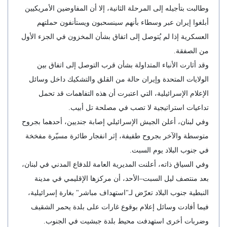
وطالبت بتأجيله إلى المرحلة الثانية، إلا أن المفاوضين الأمريكيين
أبلغوا إيران عبر وسطاء بأنهم سينسحبون ويستأنفون حملتهم
العسكرية إذا لم يُتوصل إلى اتفاق بشأن المخزون في الجزء الأول
من الصفقة.
وقد أثارت الأنباء المتداولة بشأن قرب التوصل إلى اتفاق بين
الولايات المتحدة وإيران حالة من القلق والتشكيك داخل وسائل
الإعلام الإسرائيلية، التي اعتبرت أن هذه التفاهمات قد تحمل
تداعيات استراتيجية لا تصب في مصلحة تل أبيب.
وفي لبنان، أعلن الجيش الإسرائيلي إصابة جنديين، أحدهما بجروح
متوسطة والآخر بجروح طفيفة، إثر انفجار طائرة مسيّرة مفخخة
في جنوب البلاد يوم السبت.
وفي السياق ذاته، أعلنت المديرية العامة للدفاع المدني في لبنان،
بعد منتصف ليل السبت–الأحد، أن مركزها الإقليمي في مدينة
النبطية جنوب البلاد تعرّض لـ"استهداف مباشر" بغارة إسرائيلية،
فيما أفادت وسائل إعلام بوقوع غارات على بلدة يحمر الشقيف
وضربات أخرى استهدفت محيط بلدة جبشيت في الجنوب.