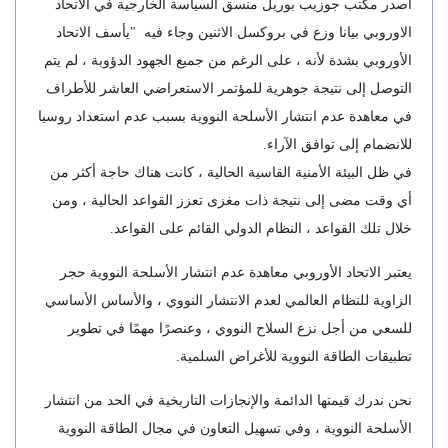
اصدر مكتب جوزيب بوريل منسق السياسة الخارجية في الاتحاد
الاوروبي بيانا وزع في بروكسل الاثنين وجاء فيه "يأسف الاتحاد
الأوروبي بشدة لأنه ، على الرغم من جميع الجهود الدؤوبة ، لم يتم
التوصل إلى نتيجة جوهرية للمؤتمر الاستعراضي العاشر للأطراف
في معاهدة عدم انتشار الأسلحة النووية بسبب عدم استعداد روسيا
للانضمام إلى توافق الآراء.
في ظل البيئة الأمنية القاسية الحالية ، كانت هناك حاجة أكثر من
أي وقت مضى إلى نتيجة ذات مغزى تعزز القواعد الحالية ، ومن
خلال تلك القواعد ، النظام الدولي القائم على القواعد.
يعتبر الاتحاد الأوروبي معاهدة عدم انتشار الأسلحة النووية حجر
الزاوية للنظام العالمي لعدم الانتشار النووي ، والأساس الأساسي
للسعي من أجل نزع السلاح النووي ، وعنصرًا مهمًا في تطوير
تطبيقات الطاقة النووية للأغراض السلمية.
نحن ندرك قيمتها الدائمة والإنجازات التاريخية في الحد من انتشار
الأسلحة النووية ، وفي تسهيل التعاون في مجال الطاقة النووية