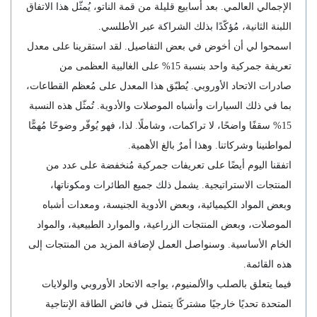
الإجمالي العالمي. بعد أسابيع قليلة من قمة الناتو، يُمثّل هذا الاتفاق
اللبنة الثانية، مُؤكّدًا بذلك الشراكة عبر الأطلسي.
اسمحوا لي أن أخوض في بعض التفاصيل. لقد استقرينا على معدل
تعريفة جمركية واحد بنسبة 15% على الغالبية العظمى من
صادرات الاتحاد الأوروبي. يُطبّق هذا المعدل على مُعظم القطاعات،
بما في ذلك السيارات وأشباه الموصلات والأدوية. تُمثّل هذه النسبة
15% سقفًا واضحًا، لا تراكمات، وشاملًا. لذا، فهو يُوفّر وضوحًا مُهمًّا
لمواطنينا وشركاتنا. وهذا أمرٌ بالغ الأهمية.
اتفقنا اليوم أيضًا على تعريفات جمركية مُنخفضة على عدد من
المنتجات الاستراتيجية. يشمل ذلك جميع الطائرات ومكوناتها،
وبعض المواد الكيميائية، وبعض الأدوية الجنيسة، ومعدات أشباه
الموصلات، وبعض المنتجات الزراعية، والموارد الطبيعية، والمواد
الخام الأساسية. وسنواصل العمل لإضافة المزيد من المنتجات إلى
هذه القائمة.
فيما يتعلق بالصلب والألمنيوم، يواجه الاتحاد الأوروبي والولايات
المتحدة تحديًا خارجيًا مشتركًا يتمثل في فائض الطاقة الإنتاجية