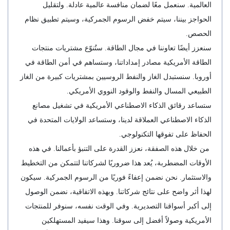
العالمية. سنعمل معًا لضمان منافسة عالمية عادلة. ولتقليل
الحواجز بيننا، سيتم خفض الرسوم الجمركية، وسيتم تطبيق نظام
الحصص.
سنعزز أيضًا تعاوننا في مجال الطاقة. ستُنوّع مشتريات منتجات
الطاقة الأمريكية مصادر إمداداتنا، وستساهم في أمن الطاقة في
أوروبا. سنستبدل الغاز والنفط الروسيين بمشتريات كبيرة من الغاز
الطبيعي المسال والنفط والوقود النووي الأمريكي.
ستساعد رقائق الذكاء الاصطناعي الأمريكية في تشغيل مصانع
الذكاء الاصطناعي العملاقة لدينا، وستساعد الولايات المتحدة في
الحفاظ على تفوقها التكنولوجي.
من خلال هذه الصفقة، نعزز القدرة على التنبؤ بأعمالنا. في هذه
الأوقات المضطربة، يُعد هذا ضروريًا لشركاتنا لتتمكن من التخطيط
والاستثمار. نحن نضمن إعفاءً فوريًا من الرسوم الجمركية. سيكون
لهذا أثر واضح على نتائج شركاتنا. وبهذه الاتفاقية، نضمن الوصول
إلى أكبر أسواقنا التصديرية. وفي الوقت نفسه، سنوفر للمنتجات
الأمريكية وصولاً أفضل إلى سوقنا. وهذا سيفيد المستهلكين