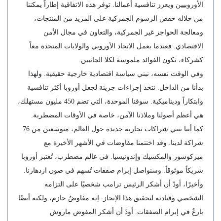
الأوروبيين ويعزز تنافسية أعمالنا. توفر هذه الاتفاقية إطاراً يمكننا
من خلاله خفض الرسوم الجمركية على المزيد من المنتجات،
ومعالجة الحواجز غير الجمركية، والتعاون في مجال الأمن
الاقتصادي. فعندما يعمل الاتحاد الأوروبي والولايات المتحدة معاً
كشركاء، تكون الفوائد ملموسة لكلا الجانبين.
وفي الوقت نفسه، نبني سياسة اقتصادية خارجية حقيقية. ولهذا
بدأنا من الداخل. نتخذ إجراءات جريئة لجعل أوروبا أكثر تنافسية
وابتكاراً وديناميكية. سوقنا الموحدة، التي تضم 450 مليون مستهلك،
هي أعظم أصولنا وملاذنا الآمن، خاصة في الأوقات المضطربة.
كما أننا نبني شراكات تجارية جديدة حول العالم، متوسعين من 76
شراكة لدينا. وقد اختتمنا مفاوضات في الأشهر الأخيرة مع
ميركوسور والمكسيك وإندونيسيا. في عالم مضطرب، تُعتبر أوروبا
شريكاً موثوقاً. وسنواصل إبرام صفقات تُسهم في صون ازدهارنا.
وأخيرًا، أودّ أن أشكر الرئيس ترامب شخصيًا على التزامه
الشخصي وقيادته لتحقيق هذا الإنجاز. إنه مفاوضٌ حازم، ولكنه أيضًا
بارعٌ في إبرام الصفقات. أودّ أن أشكر المفوض ماروش