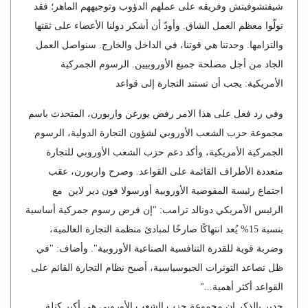
شيفتشوفيتش وفريقه على عملهم الدؤوب وتوجيههم الماهر؛ فقد
تولّوا معظم العمل الشاق. وأودّ أن أشكر دولنا الأعضاء على ثقتها
والتزامها. وحدتنا هي قوتنا، في الداخل والخارج. سنواصل العمل
الجاد من أجل مصلحة جميع الأوروبيين. الرسوم الجمركية
الأمريكية: يجب أن تستند التجارة إلى قواعد
وفي رد فعل على هذا الامر رفض يورغن واربورن، المتحدث باسم
مجموعة حزب الشعب الأوروبي لشؤون التجارة الدولية، الرسوم
الجمركية الأمريكية، وأكد دعم حزب الشعب الأوروبي للتجارة
متعددة الأطراف القائمة على القواعد. وصرح واربورن، عقب
اجتماع رئيسة المفوضية الأوروبية أورسولا فون دير لاين مع
الرئيس الأمريكي دونالد ترامب: "إن فرض رسوم جمركية أساسية
بنسبة 15% يُعد انتهاكًا صارخًا لمبادئ منظمة التجارة العالمية،
وضربة قوية للقدرة التنافسية الصناعية الأوروبية". وأضاف: "في
ظل تصاعد التوترات الجيوسياسية، أصبح نظام التجارة القائم على
القواعد أكثر أهمية..."
جدير بالذكر ان مجموعة حزب الشعب الأوروبي هي أكبر كتلة