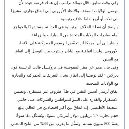
وفي وقت سابق، قال دونالد ترامب، إن هناك فرصة جيدة لأن
تتوصل الولايات المتحدة والاتحاد الأوروبي إلى اتفاق تجاري، مشيرًا
إلى ثلاث أو أربع نقاط خلاف رئيسية.
وأوضح أن نقطة الخلاف الرئيسية هي العدالة، مستشهدًا بالحواجز
أمام صادرات الولايات المتحدة من السيارات والزراعة.
وأشار إلى أن أمريكا لن تخفّض الرسوم الجمركية على الاتحاد
الأوروبي، ولدينا اتفاقية مع اليابان ونقترب من التوصل إلى اتفاق
مع الصين
وفي بيان صدر عن مقر المفوضية في بروكسل قالت الرئيسة فون
ديرلاين " لقد توصلنا إلى اتفاق بشأن التعريفات الجمركية والتجارة
مع الولايات المتحدة.
اتفاق يُرسي أسس اليقين في ظلّ ظروفٍ غير مستقرة، ويضمن
الاستقرار والقدرة على التنبؤ للمواطنين والشركات على جانبي
المحيط الأطلسي. إنه اتفاقٌ بين أكبر اقتصادين في العالم. يبلغ
حجم تجارتنا 1.7 تريليون دولار أمريكي سنويًا، ونُشكّل معًا سوقًا
يضمّ 800 مليون نسمة، ونُمثّل ما يقرب من 44% من الناتج المحلي