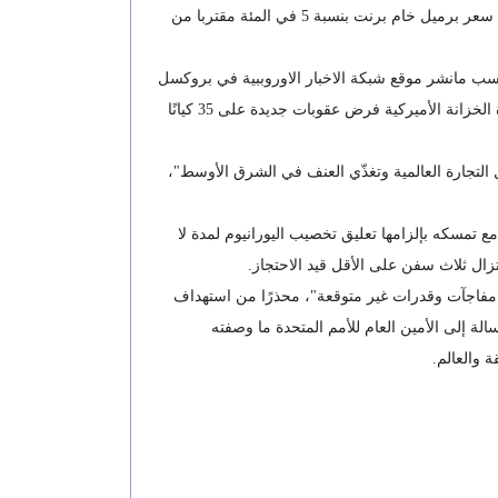
واقتصاديا ارتفعت أسعار النفط مجددا، الخميس، بعد إشارة البيت الأبيض إلى احتمال فرض حصار طويل الأمد على مضيق هرمز، إذ زاد سعر برميل خام برنت بنسبة 5 في المئة مقتربا من
دولي 124,67 دولارا أي بزيادة 5,6 في المئة قرابة الساعة 04,10 بتوقيت غرينتش بحسب مانشر موقع شبكة الاخبار الاوروببية في بروكسل
" يورونيوز" والذي سبق ان اشار الى انه في إطار حملة "الغضب الاقتصادي"، صعّدت واشنطن من إجراءاتها ضد طهران، فأعلنت وزارة الخزانة الأميركية فرض عقوبات جديدة على 35 كيانًا
ل التجارة العالمية وتغذّي العنف في الشرق الأوسط"،
تمسكه بإلزامها تعليق تخصيب اليورانيوم لمدة لا
"مفاجآت وقدرات غير متوقعة"، محذرًا من استهداف
الة إلى الأمين العام للأمم المتحدة ما وصفته
 والعالم.