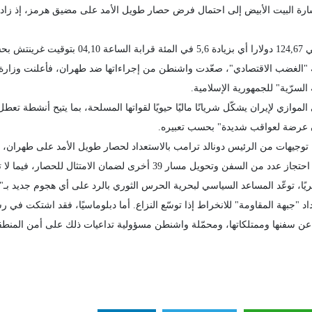
وبلغ سعر برميل خام برنت بحر الشمال المعياري ال
لسرّية" للجمهورية الإسلامية.
ازي لإيران يشكّل شريانًا ماليًا حيويًا لقواتها المسلحة، بما يتيح أنشطة تعط
ن عرضة لعواقب شديدة" بحسب تعبيره.
جيهات من الرئيس دونالد ترامب بالاستعداد لحصار طويل الأمد على طهران، مع 
ًا، توعّد المساعد السياسي لبحرية الحرس الثوري بالرد على أي هجوم جديد بـ
 "جبهة المقاومة" للانخراط إذا توسّع النزاع. أما دبلوماسيًا، فقد اشتكت في رس
ري عن سفنها وممتلكاتها، ومحمّلة واشنطن مسؤولية تداعيات ذلك على أمن المنطقة