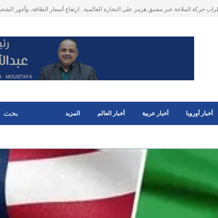
روبي : ارباح غير متوقعة ناتجة عن فوائد الارصدة النقدية للاصول المجمدة للبنك المركزي الرو
و 400 مليون يورو وستستخدم لدعم اوكرانيا
أخبار أوروبا
أخبار عربية
أخبار العالم
المزيد