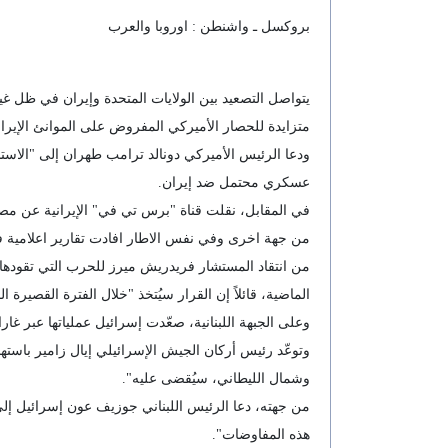
بروكسل ـ واشنطن : اوروبا والعرب
يتواصل التصعيد بين الولايات المتحدة وإيران في ظل غ
متزايدة للحصار الأميركي المفروض على الموانئ الإيران
ودعا الرئيس الأميركي دونالد ترامب طهران إلى "الاس
عسكري محتمل ضد إيران.
في المقابل، نقلت قناة "برس تي في" الإيرانية عن مصدر
من انتقاد المستشار فريدريش ميرز للحرب التي تقودها
الماضية، قائلاً إن القرار سيُتخذ "خلال الفترة القصير
وعلى الجبهة اللبنانية، صعّدت إسرائيل عملياتها عبر 
وتوعّد رئيس أركان الجيش الإسرائيلي إيال زامير باستهد
وشمال الليطاني، سيُقضى عليه".
من جهته، دعا الرئيس اللبناني جوزيف عون إسرائيل إلى ت
هذه المفاوضات".