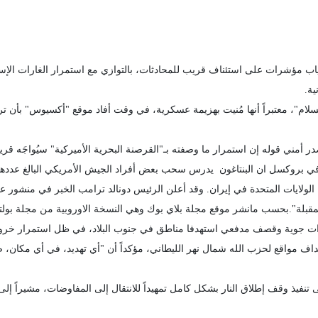
ياب مؤشرات على استئناف قريب للمحادثات، بالتوازي مع استمرار الغارات الإس
ية.
تسلام"، معتبراً أنها مُنيت بهزيمة عسكرية، في وقت أفاد موقع "أكسيوس" بأن
 أمني قوله إن استمرار ما وصفته بـ"القرصنة البحرية الأميركية" سيُواجَه قري
 الولايات المتحدة في إيران. وقد أعلن الرئيس دونالد ترامب الخبر في منشو
ة المقبلة".بحسب مانشر موقع مجلة بلاي بوك وهي النسخة الاوروبية من مجلة بولت
غارات جوية وقصف مدفعي استهدفا مناطق في جنوب البلاد، في ظل استمرار خروق 
اف مواقع لحزب الله شمال نهر الليطاني، مؤكداً أن "أي تهديد، في أي مكان، ضد 
نفيذ وقف إطلاق النار بشكل كامل تمهيداً للانتقال إلى المفاوضات، مشيراً إلى أ