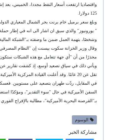
125 دولارا.
وشخصًا، بتهمة العمل ضمن ما وصفته بـ"الشبكة المالية ا
وقال وزير الخزانة سكوت بيسنت إن "النظام المصرفي المو
محذرًا من أن "أي جهة تتعامل مع هذه الشبكات ستكو
ويأتي ذلك في سياق تصعيد أوسع، إذ كشفت تقارير عن تو
تقل عن 20 عامًا. وقد أعلنت القيادة المركزية الأميركية احتجاز عدد من السفن وتحويل مسار 39 أخرى لضمان الامتثال للحصار، فيما لا تزال ثلاث سفن على الأقل قيد الاحتجاز.
في المقابل، ردّت طهران بتصعيد على مستويين. فعسكري
السفن الأميركية في حال "سوء التقدير"، ومؤكدًا استعداد
بـ"القرصنة البحرية الأميركية"، مطالبة بالإفراج الفو
الوسوم
مشاركة الخبر