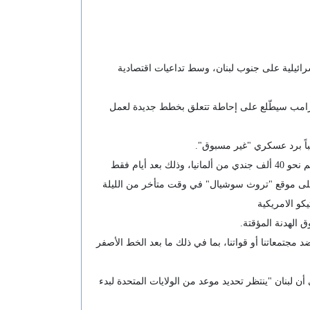
رائيلية على جنوب لبنان، وسط تداعيات اقتصادية
 ترامب سيطّلع على إحاطة تتعلق بخطط جديدة لعمل
باً برد عسكري "غير مسبوق".
من جهة اخرى وفي نفس الاطار افادت تقارير اعلامية في بروكسل ان البنتاغون يدرس سحب بعض أفراد الجيش الأمريكي البالغ عددهم نحو 40 ألف جندي من ألمانيا، وذلك بعد أيام فقط
ر على موقع "تروث سوشيال" في وقت متأخر من الليلة
يكو الامريكية
الهدنة المؤقتة.
مجتمعاتنا أو قواتنا، بما في ذلك ما بعد الخط الأصفر
ن لبنان "ينتظر تحديد موعد من الولايات المتحدة لبدء