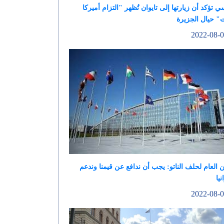
ي تؤكد أن زيارتها إلى تايوان تُظهر "التزام أميركا
ت" حيال الجزيرة
ن العام لحلف الناتو: يجب أن ندافع عن قيمنا وندعم
نيا