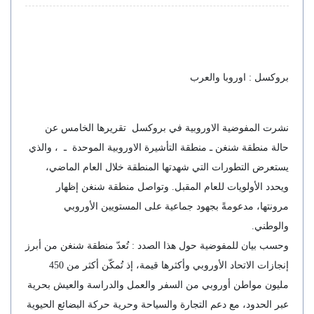
بروكسل : اوروبا والعرب
نشرت المفوضية الاوروبية في بروكسل تقريرها الخامس عن
حالة منطقة شنغن ـ منطقة التأشيرة الاوروبية الموحدة ـ ، والذي
يستعرض التطورات التي شهدتها المنطقة خلال العام الماضي،
ويحدد الأولويات للعام المقبل. وتواصل منطقة شنغن إظهار
مرونتها، مدعومةً بجهود جماعية على المستويين الأوروبي
والوطني.
وحسب بيان للمفوضية حول هذا الصدد : تُعدّ منطقة شنغن من أبرز
إنجازات الاتحاد الأوروبي وأكثرها قيمة، إذ تُمكّن أكثر من 450
مليون مواطن أوروبي من السفر والعمل والدراسة والعيش بحرية
عبر الحدود، مع دعم التجارة والسياحة وحرية حركة البضائع الحيوية