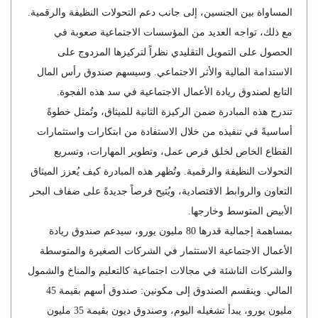
المساواة بين الجنسين، إلى جانب دعم التحولات النظيفة والرقمية.
مع ذلك، تواجه العديد من المؤسسات الاجتماعية صعوبة في
الحصول على التمويل التقليدي نظراً لتركيزها المزدوج على
الاستدامة المالية والأثر الاجتماعي. وسيسهم صندوق رأس المال
التابع لصندوق ريادة الأعمال الاجتماعية في سد هذه الفجوة.
تندرج هذه المبادرة ضمن الركيزة الثانية للميثاق، وتُمثل خطوةً
أساسيةً في تنفيذه من خلال الاستفادة من ابتكارات واستثمارات
القطاع الخاص لخلق فرص عمل، وتطوير المهارات، وتسريع
التحولات النظيفة والرقمية. وتُظهر هذه المبادرة كيف يُعزز الميثاق
التعاون والروابط الاقتصادية، ويُتيح فرصاً جديدةً على ضفاف البحر
الأبيض المتوسط ​​وخارجها.
بمساهمة إجمالية قدرها 80 مليون يورو، سيدعم صندوق ريادة
الأعمال الاجتماعية الاستثمار في الشركات الصغيرة والمتوسطة
والشركات الناشئة في مجالات اجتماعية كالتعليم والمناخ والشمول
المالي. وينقسم الصندوق إلى مكونين: صندوق أسهم بقيمة 45
مليون يورو، يبدأ تشغيله اليوم، وصندوق ديون بقيمة 35 مليون