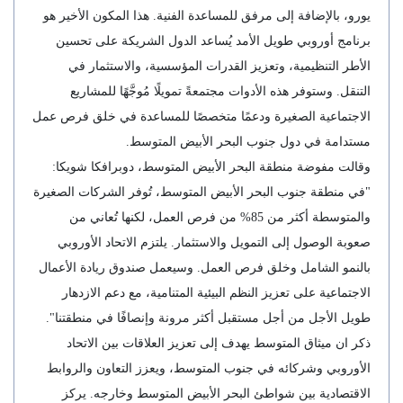
يورو، بالإضافة إلى مرفق للمساعدة الفنية. هذا المكون الأخير هو
برنامج أوروبي طويل الأمد يُساعد الدول الشريكة على تحسين
الأطر التنظيمية، وتعزيز القدرات المؤسسية، والاستثمار في
التنقل. وستوفر هذه الأدوات مجتمعةً تمويلًا مُوجَّهًا للمشاريع
الاجتماعية الصغيرة ودعمًا متخصصًا للمساعدة في خلق فرص عمل
مستدامة في دول جنوب البحر الأبيض المتوسط.
وقالت مفوضة منطقة البحر الأبيض المتوسط، دوبرافكا شويكا:
"في منطقة جنوب البحر الأبيض المتوسط، تُوفر الشركات الصغيرة
والمتوسطة أكثر من 85% من فرص العمل، لكنها تُعاني من
صعوبة الوصول إلى التمويل والاستثمار. يلتزم الاتحاد الأوروبي
بالنمو الشامل وخلق فرص العمل. وسيعمل صندوق ريادة الأعمال
الاجتماعية على تعزيز النظم البيئية المتنامية، مع دعم الازدهار
طويل الأجل من أجل مستقبل أكثر مرونة وإنصافًا في منطقتنا".
ذكر ان ميثاق المتوسط يهدف إلى تعزيز العلاقات بين الاتحاد
الأوروبي وشركائه في جنوب المتوسط، ويعزز التعاون والروابط
الاقتصادية بين شواطئ البحر الأبيض المتوسط وخارجه. يركز