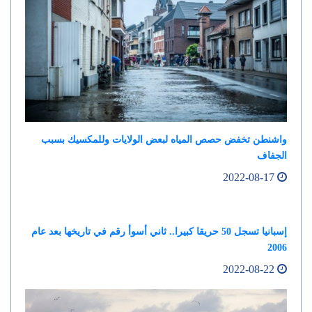
واشنطن تخفض حصص المياه لبعض الولايات وللمكسيك بسبب
الجفاف
2022-08-17
إسبانيا تسجل 50 حريقا كبيرا.. ثاني أسوأ رقم في تاريخها بعد عام
2006
2022-08-22