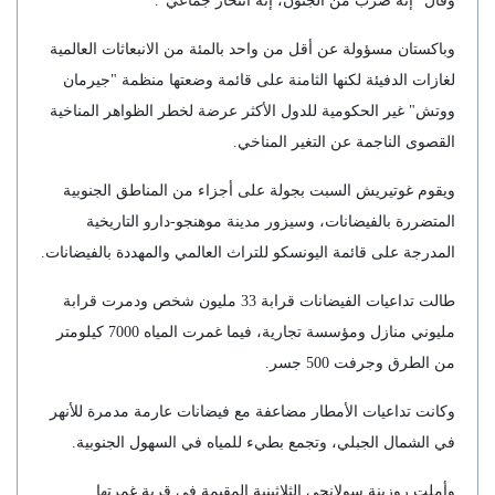
وقال "إنه ضرب من الجنون، إنه انتحار جماعي".
وباكستان مسؤولة عن أقل من واحد بالمئة من الانبعاثات العالمية
لغازات الدفيئة لكنها الثامنة على قائمة وضعتها منظمة "جيرمان
ووتش" غير الحكومية للدول الأكثر عرضة لخطر الظواهر المناخية
القصوى الناجمة عن التغير المناخي.
ويقوم غوتيريش السبت بجولة على أجزاء من المناطق الجنوبية
المتضررة بالفيضانات، وسيزور مدينة موهنجو-دارو التاريخية
المدرجة على قائمة اليونسكو للتراث العالمي والمهددة بالفيضانات.
طالت تداعيات الفيضانات قرابة 33 مليون شخص ودمرت قرابة
مليوني منازل ومؤسسة تجارية، فيما غمرت المياه 7000 كيلومتر
من الطرق وجرفت 500 جسر.
وكانت تداعيات الأمطار مضاعفة مع فيضانات عارمة مدمرة للأنهر
في الشمال الجبلي، وتجمع بطيء للمياه في السهول الجنوبية.
وأملت روزينة سولانجي الثلاثينية المقيمة في قرية غمرتها