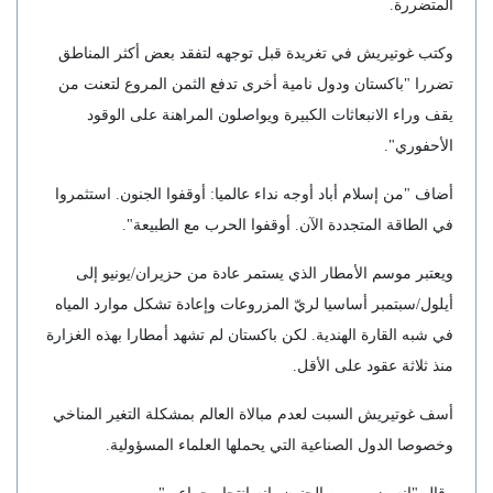
المتضررة.
وكتب غوتيريش في تغريدة قبل توجهه لتفقد بعض أكثر المناطق
تضررا "باكستان ودول نامية أخرى تدفع الثمن المروع لتعنت من
يقف وراء الانبعاثات الكبيرة ويواصلون المراهنة على الوقود
الأحفوري".
أضاف "من إسلام أباد أوجه نداء عالميا: أوقفوا الجنون. استثمروا
في الطاقة المتجددة الآن. أوقفوا الحرب مع الطبيعة".
ويعتبر موسم الأمطار الذي يستمر عادة من حزيران/يونيو إلى
أيلول/سبتمبر أساسيا لريّ المزروعات وإعادة تشكل موارد المياه
في شبه القارة الهندية. لكن باكستان لم تشهد أمطارا بهذه الغزارة
منذ ثلاثة عقود على الأقل.
أسف غوتيريش السبت لعدم مبالاة العالم بمشكلة التغير المناخي
وخصوصا الدول الصناعية التي يحملها العلماء المسؤولية.