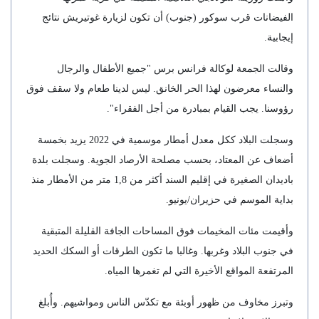
الفيضانات قرب سوكور (جنوب) أن تكون لزيارة غوتيريش نتائج
إيجابية.
وقالت الجمعة لوكالة فرانس برس "جميع الأطفال والرجال
والنساء معرضون لهذا الحر الخانق. ليس لدينا طعام ولا سقف فوق
رؤوسنا. يجب القيام بمبادرة من أجل الفقراء".
وسجلت البلاد ككل معدل أمطار موسمية في 2022 يزيد بخمسة
أضعاف عن المعتاد، بحسب مصلحة الأرصاد الجوية. وسجلت بلدة
باديدان الصغيرة في إقليم السند أكثر من 1,8 متر من الأمطار منذ
بداية الموسم في حزيران/يونيو.
وأقيمت مئات المخيمات فوق المساحات الجافة القليلة المتبقية
في جنوب البلاد وغربها. وغالبا ما تكون الطرقات أو السكك الحديد
المرتفعة المواقع الأخيرة التي لم تغمرها المياه.
وتبرز مخاوف من ظهور أوبئة مع تكدّس الناس ومواشيهم. وأُبلغ