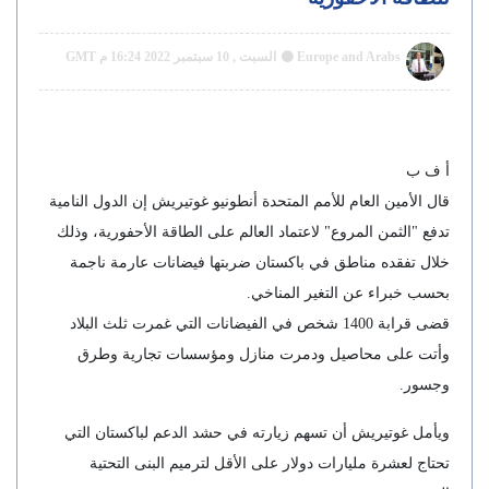
Europe and Arabs
السبت , 10 سبتمبر 2022 16:24 م GMT
أ ف ب
قال الأمين العام للأمم المتحدة أنطونيو غوتيريش إن الدول النامية
تدفع "الثمن المروع" لاعتماد العالم على الطاقة الأحفورية، وذلك
خلال تفقده مناطق في باكستان ضربتها فيضانات عارمة ناجمة
بحسب خبراء عن التغير المناخي.
قضى قرابة 1400 شخص في الفيضانات التي غمرت ثلث البلاد
وأتت على محاصيل ودمرت منازل ومؤسسات تجارية وطرق
وجسور.
ويأمل غوتيريش أن تسهم زيارته في حشد الدعم لباكستان التي
تحتاج لعشرة مليارات دولار على الأقل لترميم البنى التحتية