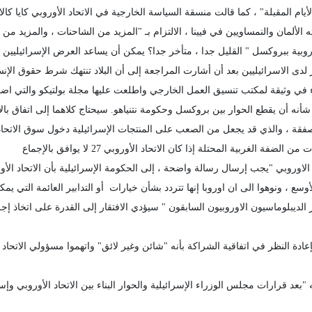
ام المقبلة" ، كما قالت منسقة السياسة الخارجية في الاتحاد الأوروبي كايا كال
لألمان والنمساويين في فيينا ، الالتزام بـ "المزيد من الشاحنات ، والمزيد من ا
بية ببروكسل " القليل جدا ، متأخر جدا؟ يمكن أن يساعد العرض الإسرائيليين ف
لدى الاسرائيليين بعد أن أشارت المراجعة إلى أن البلاد تنتهك شرط حقوق الإن
 في وثيقة لمكتب تنسيق العمل الخارجي واطلعت عليها مجلة بولتيكو والتي اضاف
صفقة ، والذي قد يجعل من الصعب على المنتجات الإسرائيلية دخول سوق الاتحاد 
لغربية المحتلة إذا كان الاتحاد الأوروبي 27 لا يوافق بالإجماع
وروبي "يجب إرسال رسالة واضحة ، إلى الحكومة الإسرائيلية بأن الاتحاد الأ
سع ، ونوهوا الى ان اوروبا إنها تتردد بشأن خيارات أو التدابير العائمة التي ي
الديبلوماسيون الاوروبيون السابقون " سيؤدي الافتقار إلى القدرة على اتخاذ إجر
 النظر في اتفاقية الشراكة بأنه "شائن وغير لائق" واتهموا مسؤولي الاتحاد ال
عد قرارات مجلس الوزراء الإسرائيلية والحوار البناء بين الاتحاد الأوروبي 