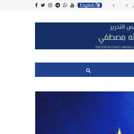
English
.