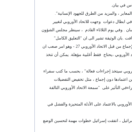
اس في بيان.
لمعابر ، والمزيد من الطرق للجهود الإنسانية".
ي ابطال دعوات وجهت للاتحاد الأوروبي لتغيير
سان . وفي يوم الثلاثاء القادم ، سينظر مجلس الشؤون
ت .بان الوثيقة تشير الى ان "التعليق الكامل"
لاتفاقية الشراكة لايختلف كثيرا عن "تعليق جزئي" من شأنه أن يقطع الحوار بين بروكسل وحكومة نتنياهو. سيحتاج كلاهما إلى اتفاق بالإجماع من قبل الاتحاد الأوروبي 27 - وهو امر صعب ان
الأوروبي ،يحتاج فقط أغلبية مؤهلة. يمكن أن تتخذ
وروبي سيتخذ إجراءات فعالة" ، بحسب ما كتب سفراء
مكن اعتمادها دون إجماع ، مثل تخفيض التفضيلات
اءفي التأثير على "سمعة الاتحاد الأوروبي التالفة
أوروبي بالاعتماد على الأدلة المتحيزة والفشل في
وإسرائيل ، اتفقت إسرائيل خطوات مهمة لتحسين الوضع