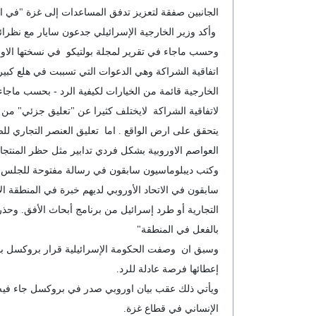
الجانبين صفقة لتعزيز تدفق المساعدات إلى غزة "في الأي
وأكد وزير الخارجية الإسرائيلي جدعون سايار مع نظرائه ا
وحسب ماجاء في تقرير لمجلة بولتيكو في نسختها الاورو
اتفاقية الشراكة وهي الدعوات التي تسببت في هلع كبير 
الخارجية قائمة من الخيارات لكيفية الرد - بحسب ماجاء
يتحقق على ارض الواقع . اما تعليق العنصر التجاري لل
العواصم الاوروبية بشكل فردي تدابير مثل حظر المنتجات من الضفة ا
وكتب ديبلوماسيون سابقون في رسالة مفتوحة للجلس الا
سابقون في الاتحاد الأوروبي لديهم خبرة في المنطقة الأو
التجارية أو طرد إسرائيل من برنامج أبحاث الأفق. وحذر 
بالفعل في المنطقة"
وسبق ان وصفت الحكومة الإسرائيلية قرار بروكسل بإعادة
إعطائها فرصة عادلة للرد.
ويأتي ذلك عقب بيان اوروبي صدر في بروكسل جاء فيه "ب
الإنساني في قطاع غزة.