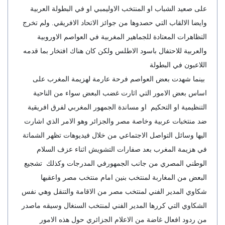
على صعيد الشباب او المنتخب الاوليمبي او في البطولة العربية
وايضا الالقاب التي حصدوها من جوائز الاتحاد الافريقي. ولم تخرج
التظاهرات المعتادة للجماهير المغربية في العواصم الاوروبية
والعربية للاحتفال باسود الاطلس ولكن كان هناك افتخار بما قدمه
اللاعبون في البطولة
بينما شهدت بعض العواصم فرحة عارمة لهزيمة المغرب على
اساس بعض الامور التي اثارت غضب البعض سواء من الناحية
التنظيمية او التحكيم او مساندة الجمهور المغربي لفرق افريقية
ضد منتخبات عربية وخاصة مصر والجزائر وهو الامر الذي اشارت
اليها وسائل التواصل الاجتماعي من خلال فيديوهات تظهر الشماتة
في هزيمة المغرب بعد صفارات التشويش اثناء عزف السلام
الوطني المصري من جانب الجمهورفي المدرجات وكذلك تشجيع
البعض من المغاربة لمنتخب بنين امام منتخب مصر واعقبها
شكاوي المدير الفني لمنتخب مصر من الاقامة والتنقل وهي نفس
الشكاوي التي كررها المدير الفني لمنتخب السنغال وسيقه ماصدر
من ردود افعال غاضة من الاعلام الجزائري حول هذه الامور