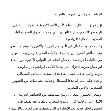
الرباط ـ بروكسل : اوروبا والعرب
تُوّج فريق السنغال ببطولة كأس الأمم الإفريقية للمرة الثانية في
تاريخه وذلك في مباراة النهائي التي جمعته بفريق المغرب البلد
المضيف للفعالية الرياضية.
وتباينت ردود الافعال في العواصم العربية والاوروبية وشهدت بعض
منها مظاهر الحزن من جانب ءالجاليات المغربية ومن يقف معهم
من جاليات اخرى بعد ان ضاع الحلم في الثواني الاخيرة من اللقاء
اثر ضياع ضربة الجزاء التي نفذها اللاعب ابراهيم دياز بطريقة
غريبة والتي جاءت عقب الغاء هدف سجله المنتخب السنغالي
والغاه حكم المباراة هدفا للسنغال وحدثت مصادمات بين الجمهور
السنغالي والامن المغربي
وشعر الجمهور المغربي ومن يساندهم من الجماهير العربية ان
الامل لايزال قائما في ان يتوج المغرب باللقب بعد نصف قرن
لتحقيق انجاز جديد بعد الانجازات التي تحققت في العام 2025 سواء