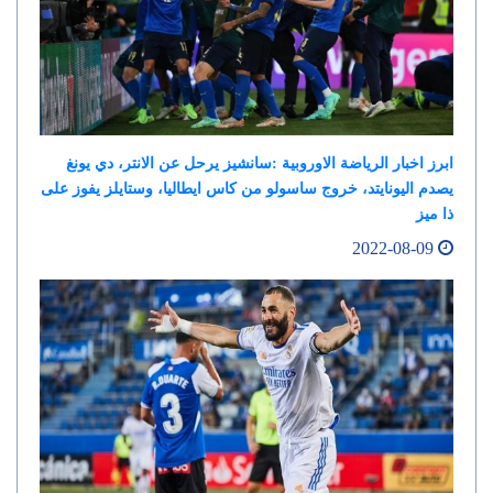
ابرز اخبار الرياضة الاوروبية :سانشيز يرحل عن الانتر، دي يونغ
يصدم اليونايتد، خروج ساسولو من كاس ايطاليا، وستايلز يفوز على
ذا ميز
2022-08-09