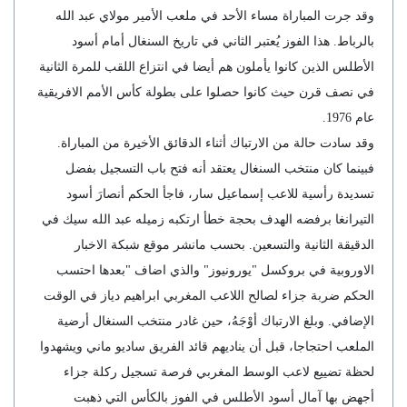
وقد جرت المباراة مساء الأحد في ملعب الأمير مولاي عبد الله
بالرباط. هذا الفوز يُعتبر الثاني في تاريخ السنغال أمام أسود
الأطلس الذين كانوا يأملون هم أيضا في انتزاع اللقب للمرة الثانية
في نصف قرن حيث كانوا حصلوا على بطولة كأس الأمم الافريقية
عام 1976.
وقد سادت حالة من الارتباك أثناء الدقائق الأخيرة من المباراة.
فبينما كان منتخب السنغال يعتقد أنه فتح باب التسجيل بفضل
تسديدة رأسية للاعب إسماعيل سار، فاجأ الحكم أنصارَ أسود
التيرانغا برفضه الهدف بحجة خطأ ارتكبه زميله عبد الله سيك في
الدقيقة الثانية والتسعين. بحسب مانشر موقع شبكة الاخبار
الاوروبية في بروكسل "يورونيوز" والذي اضاف "بعدها احتسب
الحكم ضربة جزاء لصالح اللاعب المغربي ابراهيم دياز في الوقت
الإضافي. وبلغ الارتباك أوْجَهُ، حين غادر منتخب السنغال أرضية
الملعب احتجاجا، قبل أن يناديهم قائد الفريق ساديو ماني ويشهدوا
لحظة تضييع لاعب الوسط المغربي فرصة تسجيل ركلة جزاء
أجهض بها آمال أسود الأطلس في الفوز بالكأس التي ذهبت