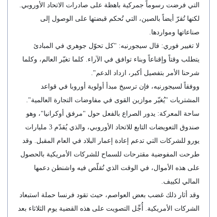
التي فرضت رسوماً جمركية باهظة على صادرات الاتحاد الأوروبي.
لكنها تُقرّ أيضاً بالصين، التي تُحكم قبضتها على الوصول إلى
صناعاتها ومواردها.
لا تغيير فوري: قال سيجورنيه: "كل تحوّل جوهري في المبادئ
يتطلب وقتاً وإقناعاً وبناء توافق في الآراء. كلما تغيّر العالم، وكلما
شرحنا الأمر بتفصيل أكبر، ازداد الدعم".
ووفقاً لسيجورنيه، فإن ترسيخ مبدأ أولوية أوروبا في قواعد
المشتريات "يُغيّر موازين القوى في مفاوضات التجارة العالمية".
ساحة المعركة: يدور الصراع بالفعل حول "مرفق أوكرانيا"، وهو
صندوق التعويضات التابع للاتحاد الأوروبي، والذي يُقدّم 3 مليارات
يورو للشركات التي تدعم إعادة إعمار البلاد في العام المقبل. وقد
طرحت المفوضية مقترحات للسماح للشركات الأمريكية بالحصول
على هذه الأموال، في الوقت الذي تُقلّص فيه واشنطن دعمها
المالي لكييف.
وقد أثار ذلك غضب بعض العواصم، حيث تقود فرنسا حملة استبعاد
الشركات الأمريكية. أُجِّل التصويت على هذه القضية يوم الثلاثاء بعد