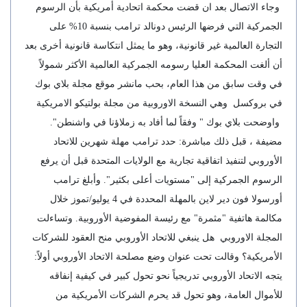
وجاء الاتصال بعد ان قضت محكمة اتحادية أمريكية بأن الرسوم
الجمركية التي فرضها الرئيس دونالد ترامب بنسبة 10% على
التجارة العالمية غير قانونية، وهو ما يمثل انتكاسة قانونية أخرى بعد
أن ألغت المحكمة العليا رسومه الجمركية العالمية الأكثر شمولاً
في وقت سابق من هذا العام، بحب مانشر موقع مجلة بلاي بوك
في بروكسل وهي النسخة الاوروبية من مجلة بولتيكو الامريكية
واوضحت بلاي بوك " وفقاً لما أفاد به زملاؤنا في واشنطن".
مضيفة ، قبل ذلك مباشرة: حدد ترامب مهلة شهرين للاتحاد
الأوروبي لتنفيذ اتفاقية تجارية مع الولايات المتحدة قبل أن يرفع
الرسوم الجمركية إلى "مستويات أعلى بكثير". وأبلغ ترامب
أورسولا فون دير لاين بالمهلة المحددة في 4 يوليو/تموز خلال
مكالمة هاتفية "مثمرة" مع رئيسة المفوضية الأوروبية. وتساءلت
المجلة الاوروبي هل ينبغي للاتحاد الأوروبي منح العقود للشركات
الأمريكية؟ وقالت تحت عنوان وضع مصلحة الاتحاد الأوروبي أولاً:
يتجه الاتحاد الأوروبي تدريجياً نحو تحول كبير في كيفية إنفاقه
للأموال العامة، وهو تحول قد يحرم الشركات الأمريكية من