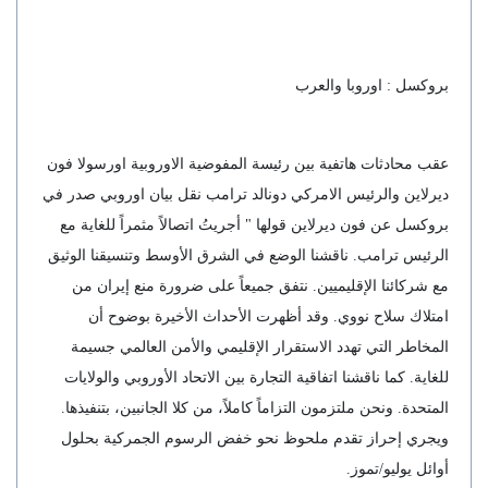
بروكسل : اوروبا والعرب
عقب محادثات هاتفية بين رئيسة المفوضية الاوروبية اورسولا فون
ديرلاين والرئيس الامركي دونالد ترامب نقل بيان اوروبي صدر في
بروكسل عن فون ديرلاين قولها " أجريتُ اتصالاً مثمراً للغاية مع
الرئيس ترامب. ناقشنا الوضع في الشرق الأوسط وتنسيقنا الوثيق
مع شركائنا الإقليميين. نتفق جميعاً على ضرورة منع إيران من
امتلاك سلاح نووي. وقد أظهرت الأحداث الأخيرة بوضوح أن
المخاطر التي تهدد الاستقرار الإقليمي والأمن العالمي جسيمة
للغاية. كما ناقشنا اتفاقية التجارة بين الاتحاد الأوروبي والولايات
المتحدة. ونحن ملتزمون التزاماً كاملاً، من كلا الجانبين، بتنفيذها.
ويجري إحراز تقدم ملحوظ نحو خفض الرسوم الجمركية بحلول
أوائل يوليو/تموز.