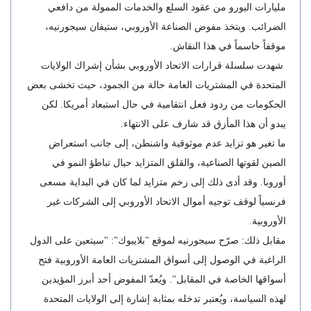
مليارات اليورو من عقود السلع والخدمات الممولة من دافعي
الضرائب. ويتخذ مفوض الصناعة الأوروبي، ستيفان سيجورنيه،
موقفاً حاسماً في هذا النقاش.
شهدت سلسلة قرارات الاتحاد الأوروبي بشأن إشراك الولايات
المتحدة في المشتريات العامة حالة من الجمود، حيث تخشى بعض
الحكومات من ردود فعل انتقامية في حال استبعاد أمريكا. لكن
يبدو أن هذا المأزق قد شارف على الانتهاء.
ما تغير هو تزايد عدم موثوقية واشنطن، إلى جانب استعراض
الصين لقوتها الصناعية، والقلق المتزايد حيال تباطؤ النمو في
أوروبا. وقد أدى ذلك إلى زخم متزايد لما كان في البداية مسعى
فرنسياً لوقف توجيه أموال الاتحاد الأوروبي إلى الشركات غير
الأوروبية.
مقابل ذلك: صرّح سيجورنيه لموقع "بلايبوك": "سيتعين على الدول
الراغبة في الوصول إلى أسواق المشتريات العامة الأوروبية فتح
أسواقها الخاصة في المقابل". ويُعدّ المفوض أحد أبرز المؤيدين
لهذه السياسة، ويُعتبر تدخله بمثابة إشارة إلى الولايات المتحدة