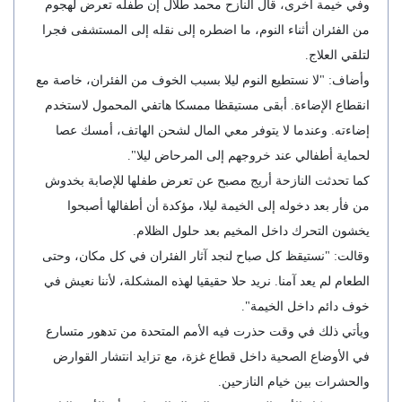
وفي خيمة أخرى، قال النازح محمد طلال إن طفله تعرض لهجوم
من الفئران أثناء النوم، ما اضطره إلى نقله إلى المستشفى فجرا
لتلقي العلاج.
وأضاف: "لا نستطيع النوم ليلا بسبب الخوف من الفئران، خاصة مع
انقطاع الإضاءة. أبقى مستيقظا ممسكا هاتفي المحمول لاستخدم
إضاءته. وعندما لا يتوفر معي المال لشحن الهاتف، أمسك عصا
لحماية أطفالي عند خروجهم إلى المرحاض ليلا".
كما تحدثت النازحة أريج مصبح عن تعرض طفلها للإصابة بخدوش
من فأر بعد دخوله إلى الخيمة ليلا، مؤكدة أن أطفالها أصبحوا
يخشون التحرك داخل المخيم بعد حلول الظلام.
وقالت: "نستيقظ كل صباح لنجد آثار الفئران في كل مكان، وحتى
الطعام لم يعد آمنا. نريد حلا حقيقيا لهذه المشكلة، لأننا نعيش في
خوف دائم داخل الخيمة".
ويأتي ذلك في وقت حذرت فيه الأمم المتحدة من تدهور متسارع
في الأوضاع الصحية داخل قطاع غزة، مع تزايد انتشار القوارض
والحشرات بين خيام النازحين.