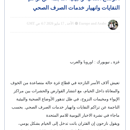
النفايات وانهيار خدمات الصرف الصحي
Europe and Arabs
الأحد , 17 مايو 2026 4:7 ص GMT
غزة ـ نيويورك : اوروبا والعرب
تعيش آلاف الأسر النازحة في قطاع غزة حالة متصاعدة من الخوف
والمعاناة داخل الخيام، مع انتشار القوارض والحشرات بين مراكز
الإيواء ومخيمات النزوح، في ظل تدهور الأوضاع الصحية والبيئية
الناجمة عن تراكم النفايات وانهيار خدمات الصرف الصحي. بحسب
ماجاء في نشرة الاخبار اليومية للامم المتحدة
ويقول نازحون إن الفئران باتت تدخل إلى الخيام بشكل يومي،