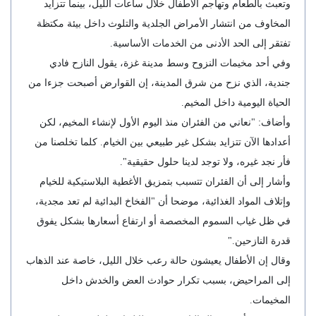
وتعبث بالطعام وتهاجم الأطفال خلال ساعات الليل، بينما تتزايد
المخاوف من انتشار الأمراض الجلدية والتلوث داخل بيئة مكتظة
تفتقر إلى الحد الأدنى من الخدمات الأساسية.
وفي أحد مخيمات النزوح وسط مدينة غزة، يقول النازح فادي
جندية، الذي نزح من شرق المدينة، إن القوارض أصبحت جزءا من
الحياة اليومية داخل المخيم.
وأضاف: "نعاني من الفئران منذ اليوم الأول لإنشاء المخيم، لكن
أعدادها الآن تتزايد بشكل غير طبيعي بين الخيام. كلما تخلصنا من
فأر نجد غيره، ولا توجد لدينا حلول حقيقية".
وأشار إلى أن الفئران تتسبب بتمزيق الأغطية البلاستيكية للخيام
وإتلاف المواد الغذائية، موضحا أن "الفخاخ البدائية لم تعد مجدية،
في ظل غياب السموم المخصصة أو ارتفاع أسعارها بشكل يفوق
قدرة النازحين."
وقال إن الأطفال يعيشون حالة رعب خلال الليل، خاصة عند الذهاب
إلى المراحيض، بسبب تكرار حوادث العض والخدش داخل
المخيمات.