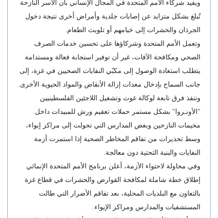
ويفيد شركاء الأمم المتحدة في المجال الإنساني بأن الأسر النازحة
تُبلغ بشكل متزايد عن إصابات جلدية وأمراض أخرى نتيجة دخول
الجرذان والحشرات إلى خيامهم أو تلويث الطعام.
وتعمل الأمم المتحدة وشركاؤها على تحسين خدمات الصرف
الصحي ومكافحة الآفات، غير أن توفير استجابة فعالة ومستدامة
يتطلب استعادة الوصول إلى مكبّي النفايات الصحيين في غزة، إلى
جانب السماح بإدخال معدات إزالة الأنقاض والمواد الحيوية الأخرى.
وتنفذ فرق تابعة لوكالة غوث وتشغيل اللاجئين الفلسطينيين
"الأونـروا" بشكل مستمر حملات تعقيم ورش للمبيدات داخل
مخيمات النازحين وبعض المدارس التي تحولت إلى مراكز إيواء،
وسط تحذيرات من تفاقم المخاطر الصحية إذا استمرت أزمة
النفايات والبنية التحتية دون معالجة.
وفي محاولة لاحتواء الأزمة، أعلن برنامج الأمم المتحدة الإنمائي
إطلاق خطة شاملة لمكافحة القوارض والحشرات في قطاع غزة
بالتعاون مع البلديات المحلية، بعد تفاقم الأضرار التي طالت
المستشفيات والمدارس ومراكز الإيواء.