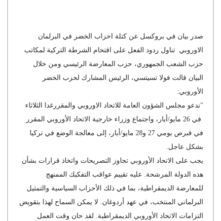
صدر بيان في بروكسل عن كتلة احزاب الخضر في البرلمان
الاوروبي تناول ردود الفعل على اقتحام الشرطة التركية لمكاتب
حزب الشعب الجمهوري، حزب المعارضة الرئيسي ومن خلال
البيان قالت فولا تسيتسي، الرئيس المشارك لحزب الخضر
الأوروبي:
"ندعو مجلس الشؤون العامة للاتحاد الاوروبي والمقررغدا الثلاثاء
في 26 مايو/أيار، واجتماع وزراء خارجية الاتحاد الأوروبي المقرر
في قبرص يومي 27 و28 مايو/أيار، إلى معالجة الوضع في تركيا
بشكل عاجل.
يجب على الاتحاد الأوروبي تجاوز التصريحات واتخاذ قرارات بشأن
هذه الدولة المرشحة. عليه تقييم عواقب التفكيك الممنهج
للمعارضة الديمقراطية، بما في ذلك الأحزاب السياسية والتمثيل
البرلماني المنتخب، في عهد أردوغان. لا يمكن السماح لهذا بتقويض
التزامات الاتحاد الأوروبي الديمقراطية. لقد حان وقت العمل