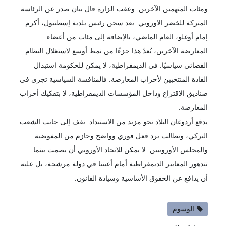
ومئات المتهمين الآخرين. وعقب الزارة قال بيان صدر عن الرئاسة
المتركة للخضر الاوروبي :بعد سجن رئيس بلدية إسطنبول، أكرم
إمام أوغلو، العام الماضي، بالإضافة إلى مئات من أعضاء
المعارضة الآخرين، يُعدّ هذا جزءًا من نمط أوسع لاستغلال النظام
القضائي سياسيًا. في الديمقراطية، لا يمكن للحكومة استبدال
القادة المنتخبين لأحزاب المعارضة. فالمنافسة السياسية تجري في
صناديق الاقتراع وداخل المؤسسات الديمقراطية، لا بتفكيك أحزاب
المعارضة.
يدفع أردوغان البلاد نحو مزيد من الاستبداد. نقف إلى جانب الشعب
التركي، ونطالب برد فعل فوري وواضح وحازم من المفوضية
والمجلس الأوروبيين. لا يمكن للاتحاد الأوروبي أن يصمت بينما
تتدهور المعايير الديمقراطية أمام أعيننا في دولة مرشحة، بل عليه
أن يدافع عن الحقوق الأساسية وسيادة القانون.
الوسوم