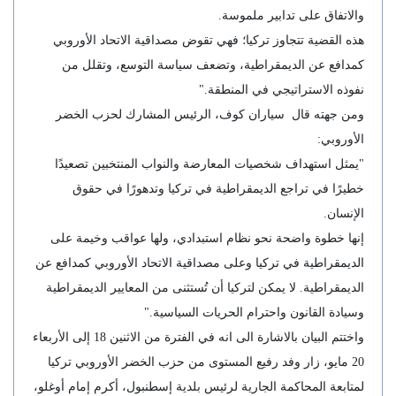
والاتفاق على تدابير ملموسة.
هذه القضية تتجاوز تركيا؛ فهي تقوض مصداقية الاتحاد الأوروبي
كمدافع عن الديمقراطية، وتضعف سياسة التوسع، وتقلل من
نفوذه الاستراتيجي في المنطقة."
ومن جهته قال سياران كوف، الرئيس المشارك لحزب الخضر
الأوروبي:
"يمثل استهداف شخصيات المعارضة والنواب المنتخبين تصعيدًا
خطيرًا في تراجع الديمقراطية في تركيا وتدهورًا في حقوق
الإنسان.
إنها خطوة واضحة نحو نظام استبدادي، ولها عواقب وخيمة على
الديمقراطية في تركيا وعلى مصداقية الاتحاد الأوروبي كمدافع عن
الديمقراطية. لا يمكن لتركيا أن تُستثنى من المعايير الديمقراطية
وسيادة القانون واحترام الحريات السياسية."
واختتم البيان بالاشارة الى انه في الفترة من الاثنين 18 إلى الأربعاء
20 مايو، زار وفد رفيع المستوى من حزب الخضر الأوروبي تركيا
لمتابعة المحاكمة الجارية لرئيس بلدية إسطنبول، أكرم إمام أوغلو،