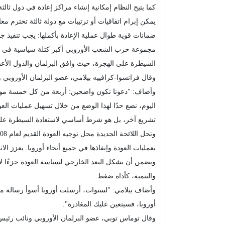
كما يتيح النظام إمكانية إنشاء مراكز إعادة في دول ثال
يمكن إبرام اتفاقيات أو ترتيبات مع دولة ثالثة تحترم معا
ضمانات قوية طوال عملية الإعادة بأكملها: يجب تنفيذ جم
السيطرة على الهجرة، حيث وافق البرلمان والدول الأعض
وقال فرانسوا-كزافييه بيلامي، عضو البرلمان الأوروبي
وأضاف: "دعونا نكون واضحين: أربعة من كل خمسة مواطني
اليوم، نضع حدًا لهذا الوضع من خلال تسهيل عمليات العود
تشريع آخر، بل هو شرط أساسي لاستعادة السيطرة على
بعمليات العودة وإنفاذها في جميع أنحاء أوروبا. يعزز ال
ويضمن أن يشكل البعد الخارجي لسياسة العودة جزءًا لا 
والتنمية، كأداة ضغط.
وأضاف بيلامي: "لسنوات، أرسلت أوروبا أسوأ رسالة ممك
أوروبا، فسيتعين عليك المغادرة".
وقال توماس توبي، عضو البرلمان الأوروبي ونائب رئي