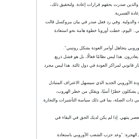
وبي والذين صدرت بحقهم قرارات إعادة. ولتحقيق ذلك،
عادة القسرية.
اسية والدولية. وفي رد فعل صدر في بيان ببروكسل قالت
ن جميع الدول الأعضاء في الاتحاد الأوروبي.: اليوم، خطت أوروبا خطوة هامة نحو استعادة
روبي يتجاهل أوامر العودة بشكل روتيني".
رون. هذا ليس نظامًا فعالًا، بل هو فشل ذريع.
طار قانوني لمراكز العودة في دول ثالثة. هذا ليس مجرد
دة، بما في ذلك أمر العودة الأوروبي الجديد الذي سيسهل الاعتراف المتبادل
ذين يشكلون خطرًا أمنيًا، ويقلل من خطر الهروب،
بي ذات الصلة، بما في ذلك سياسة التأشيرات والتجارة
صر ينتهي. إذا لم يكن لديك الحق في البقاء في
الهجرة: "وعد حزب الشعب الأوروبي باستعادة