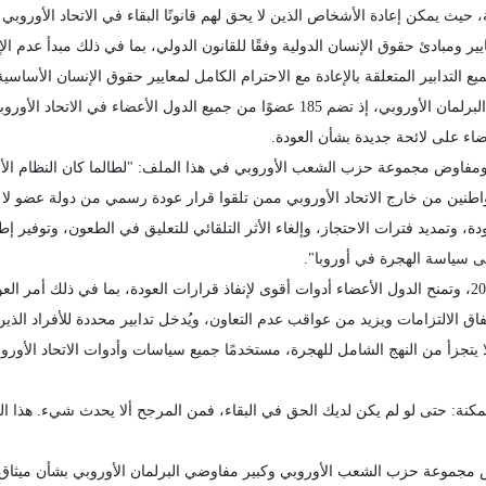
ثة، حيث يمكن إعادة الأشخاص الذين لا يحق لهم قانونًا البقاء في الاتحاد الأور
يير ومبادئ حقوق الإنسان الدولية وفقًا للقانون الدولي، بما في ذلك مبدأ عدم الإ
يع التدابير المتعلقة بالإعادة مع الاحترام الكامل لمعايير حقوق الإنسان الأس
مجموعة حزب الشعب الأوروبي أكبر كتلة سياسية في البرلمان الأوروبي، إذ تضم 185 عضوًا م
اء على لائحة جديدة بشأن العودة.
 ومفاوض مجموعة حزب الشعب الأوروبي في هذا الملف: "لطالما كان النظام الأو
ن من خارج الاتحاد الأوروبي ممن تلقوا قرار عودة رسمي من دولة عضو لا يغاد
ة، وتمديد فترات الاحتجاز، وإلغاء الأثر التلقائي للتعليق في الطعون، وتوفير إ
 سياسة الهجرة في أوروبا".
وتحل اللائحة الجديدة محل توجيه العودة القديم لعام 2008، وتمنح الدول الأعضاء أدوات أقوى لإنفاذ قرارات العو
اتفاق الالتزامات ويزيد من عواقب عدم التعاون، ويُدخل تدابير محددة للأفراد ال
يتجزأ من النهج الشامل للهجرة، مستخدمًا جميع سياسات وأدوات الاتحاد الأورو
نة: حتى لو لم يكن لديك الحق في البقاء، فمن المرجح ألا يحدث شيء. هذا الع
س مجموعة حزب الشعب الأوروبي وكبير مفاوضي البرلمان الأوروبي بشأن ميثاق 