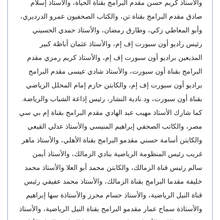
والأستاذ كريم حسن مقدم البرامج بقناة الحياة، والأستاذ إسلام
صادق مقدم البرامج بقناة تن، والكتاب الصحفيون عمرو الدرديري،
وأبو المعاطي زكي، وطارق رمضان، والأستاذ حمدي الحسيني
رئيس راديو أون سبورت إف إم، والأستاذ عثمان أباظة كبير
المذيعين براديو أون سبورت إف إم، والأستاذ كريم رمزي مقدم
البرامج بقناة أون سبورت، والأستاذ شادي عيسى مقدم البرامج
براديو أون سبورت إف إم، والكابتن حازم إمام المحلل الرياضي
بقناة أون سبورت، ود.نادية النشار، رئيس إذاعة الشباب والرياضة.
كما شارك الأستاذ مهيب عبد الهادي مقدم البرامج بقناة إم بي سي
مصر، والكاتب الصحفي إبراهيم المنيسي والأستاذ عدلي القيعي
والكابتن أسامة حسني مقدمو البرامج بقناة الأهلي، والأستاذ ماهر
غريب رئيس المنظومة الرياضية بنادي الزمالك، والأستاذ أيمن
سالم رئيس قناة الزمالك، والكابتن محمد أبو العلا والأستاذ محمد
خليفة مقدما البرامج بقناة الزمالك، والأستاذ محمد عفيفي رئيس
قناة النيل الرياضية، والأستاذ حسام محرز والأستاذة سها إبراهيم
والأستاذة سماح عمار مقدمو البرامج بقناة النيل الرياضية، والأستاذ