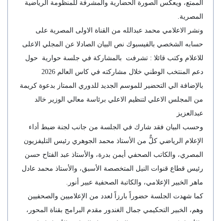
الممتع، ويعكس الصورة الحضارية والمشرفة للمنظومة الرياضية
المصرية.
ونشر الاعلامي محمد عبدالله من القناة الاولى المصرية على
حسابه الشخصي بالفيسبوك نص البيان الصادلا عن المجلي الاعلى
للاعلام وكتب قائلا : تشرفت بالمشاركة في جلسة حوارية حول
دعم المنتخب الوطني خلال مشاركته في كاس العالم 2026
بالإضافة الي التحضير للموسم الجديد للدوري الممتاز بدعوة كريمة
من المجلس الاعلي لتنظيم الاعلي برئاسة معالي الوزير خالد
عبدالعزيز
وحسب البيان فقد شارك في الجلسة من جانب لجنة ضبط أداء
الإعلام الرياضي كلٌّ من الأستاذ محمد الجوهري رئيس التليفزيون
المصري، والكاتب الصحفي أيمن بدرة، والأستاذ عبد الفتاح حسن
رئيس قطاع قنوات النيل المتخصصة الأسبق، والأستاذ محمد عادل
ماهر الخبير الإعلامي، والكاتبة الصحفية عبير أنور.
كما شهدت الجلسة حضوراً بارزاً لعدد من الإعلاميين والصحفيين
وهم، الخبير التحكيمي جمال الغندور مقدم البرامج بقناة المحور،