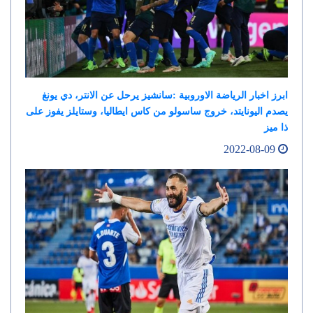
ابرز اخبار الرياضة الاوروبية :سانشيز يرحل عن الانتر، دي يونغ
يصدم اليونايتد، خروج ساسولو من كاس ايطاليا، وستايلز يفوز على
ذا ميز
2022-08-09