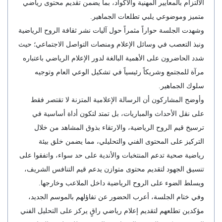
الالتزام بالمعايير المهنية والأكواد، بما يضمن تقديم محتوى رياضي
متميز وموضوعي يلبي تطلعات الجماهير.
وشهدت الجلسة حواراً مثمراً حول آليات نشر ثقافة الروح الرياضية
ونبذ التعصب في وسائل الإعلام ومنصات التواصل الاجتماعي؛ حيث
شدد الحاضرون على الأهمية البالغة لدور الإعلام الرياضي باعتباره
مرآة للمجتمع وشريكاً رئيسياً في تشكيل الوعي العام وتوجيه
سلوك الجماهير.
وأوضح المشاركون أن الرسالة الإعلامية المتزنة لا تقتصر فقط
على نقل الأحداث والمباريات، بل تمتد لتكون أداة أساسية في
ترسيخ قيم الروح الرياضية، والارتقاء بذوق المشاهد من خلال
التركيز على المحتوى الفني والتحليلي، مما يضمن خلق بيئة
رياضية صحية تدعم المنتخبات والأندية على حد سواء، واتفقوا على
تنسيق الجهود لتقديم محتوى متوازن يدعم قيم التنافس الشريف،
ويسلط الضوء على الروح الرياضية داخل الملاعب وخارجها.
وفي ختام الجلسة، أعرب الحضور عن تفاؤلهم بالموسم الجديد،
مؤكدين تطلعهم لتقديم إعلام رياضي راقٍ يركز على التحليل الفني