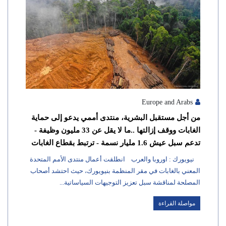
Europe and Arabs
من أجل مستقبل البشرية، منتدى أممي يدعو إلى حماية
الغابات ووقف إزالتها ..ما لا يقل عن 33 مليون وظيفة -
تدعم سبل عيش 1.6 مليار نسمة - ترتبط بقطاع الغابات
نيويورك : اوروبا والعرب انطلقت أعمال منتدى الأمم المتحدة
المعني بالغابات في مقر المنظمة بنيويورك، حيث احتشد أصحاب
المصلحة لمناقشة سبل تعزيز التوجيهات السياساتية...
مواصلة القراءة