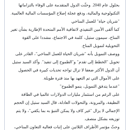
بحلول عام 2040. وحثّت الدول المتقدمة على الوفاء بالتزاماتها
التكنولوجية والمالية، ودفع عجلة إصلاح المؤسسات المالية العالمية.
"شريان حياة" للعمل المناخي
كما ألقى الأمين التنفيذي لاتفاقية الأمم المتحدة الإطارية بشأن تغير
المناخ، سيمون ستيل، كلمة في الاجتماع، مشددا على القوة
التحويلية لتمويل المناخ.
ووصف التمويل بأنه "شريان الحياة للعمل المناخي"، القادر على
تحويل "الخطط إلى تقدم" و"الطموح إلى تنفيذ". وأكد السيد ستيل
أن الدول الأكثر ضعفا لا تزال تواجه تحديات كبيرة في الحصول
على الأموال التي تم التعهد بها منذ فترة طويلة.
"عندما يتدفق التمويل، ينمو الطموح"
على الرغم من استثمار مليارات الدولارات عالميا في الطاقة
النظيفة، والمرونة، والتحولات العادلة، قال السيد ستيل إن الحجم
الإجمالي لا يزال "غير كاف ولا يمكن التنبؤ به بما يكفي"، ولا يتم
توزيعه بشكل منصف.
وحثّ مؤتمر الأطراف الثلاثين على إثبات فعالية التعاون المناخي،