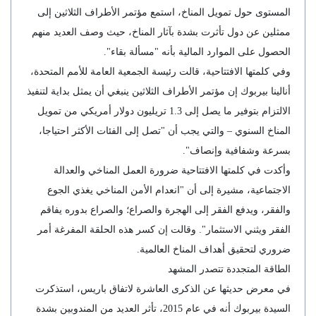
المستوى حول تمويل المناخ، استمع مؤتمر الأطراف الثلاثين إلى
ممثلين عن دول تأثرت بشدة بآثار المناخ، حيث وصف العديد منهم
الحصول على الموارد المالية بأنه "مسألة بقاء".
وفي كلمتها الافتتاحية، قالت رئيسة الجمعية العامة للأمم المتحدة،
أنالينا بيربوك إن مؤتمر الأطراف الثلاثين ينبغي أن يمثل بداية لتنفيذ
الالتزام بتوفير ما يصل إلى 1.3 تريليون دولار أمريكي من تمويل
المناخ السنوي – والتي يجب أن "تصل إلى الفئات الأكثر احتياجا،
بسرعة وشفافية وإنصاف".
وأكدت في كلمتها الافتتاحية ضرورة العمل المناخي والعدالة
الاجتماعية، مشيرة إلى أن "انعدام الأمن المناخي يغذي الجوع
والفقر، ويدفع الفقر إلى الهجرة والصراع؛ والصراع بدوره يفاقم
الفقر ويثني الاستثمار". وقالت إن كسر هذه الحلقة المفرغة أمر
ضروري لتحقيق أهداف المناخ العالمية.
الطاقة المتجددة تتصدر المشهد
في معرض حديثها عن الذكرى العاشرة لاتفاق باريس، استذكرت
السيدة بيربوك أنه في عام 2015، تأثر العديد من المندوبين بشدة