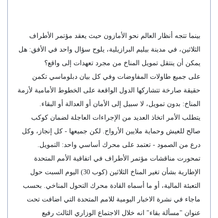
بينما تتجه أنظار العالم نحو الأمازون حيث يعقد مؤتمر الأطراف
الثلاثين، في مدينة بيليم البرازيلية، يلوح سؤال واحد في الأفق: هل
يمكن أن ينتقل تمويل المناخ من مجرد تعهدات إلى واقع؟
على جميع طاولات المفاوضات وفي كل بيان دبلوماسي تكمن
حقيقة صارخة تتشاركها الدول الواقعة على الخطوط الأمامية لأزمة
المناخ: بدون تمويل، لا سبيل إلى الأمان أو العدالة أو البقاء.
يتطلب الأمر اتخاذ العديد من الإجراءات العاجلة لضمان كوكب
صالح للعيش وحماية ملايين الأرواح. لكن جميعها - كل إنجاز، وكل
درع من الصمود - تعتمد على محرك أساسي واحد: التمويل.
تمحورت مناقشات مؤتمر الأطراف في اتفاقية الأمم المتحدة
الإطارية بشأن تغير المناخ الثلاثين (كوب 30) اليوم السبت حول
التعبئة المالية، أو ما أسماه القادة محرك التحول المناخي. بحسب
ماجاء في نشرة الاخبار اليومية للامم المتحدة التي اضافت تحت
عنوان "مسألة بقاء" انه خلال الاجتماع الوزاري الثالث رفيع