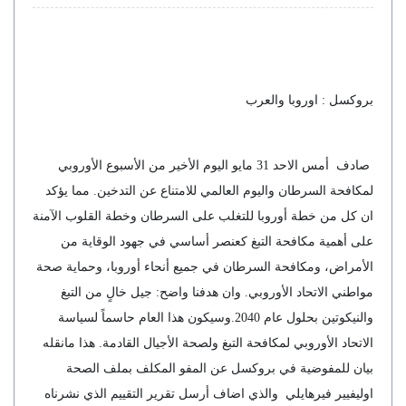
بروكسل : اوروبا والعرب
صادف أمس الاحد 31 مايو اليوم الأخير من الأسبوع الأوروبي
لمكافحة السرطان واليوم العالمي للامتناع عن التدخين. مما يؤكد
ان كل من خطة أوروبا للتغلب على السرطان وخطة القلوب الآمنة
على أهمية مكافحة التبغ كعنصر أساسي في جهود الوقاية من
الأمراض، ومكافحة السرطان في جميع أنحاء أوروبا، وحماية صحة
مواطني الاتحاد الأوروبي. وان هدفنا واضح: جيل خالٍ من التبغ
والنيكوتين بحلول عام 2040.وسيكون هذا العام حاسماً لسياسة
الاتحاد الأوروبي لمكافحة التبغ ولصحة الأجيال القادمة. هذا مانقله
بيان للمفوضية في بروكسل عن المفو المكلف بملف الصحة
اوليفيير فيرهايلي والذي اضاف أرسل تقرير التقييم الذي نشرناه