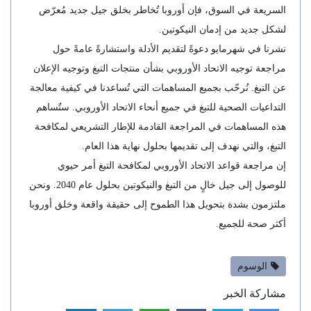
السريعة في السوق، فإن أوروبا تُخاطر بخلق جيل جديد مُعرّض
لشكل جديد من إدمان النيكوتين.
نشرنا في شهرمايو دعوةً لتقديم الأدلة واستشارةً عامةً حول
مراجعة توجيه الاتحاد الأوروبي بشأن منتجات التبغ وتوجيه الإعلان
عن التبغ. نُرحّب بجميع المساهمات التي تُساعدنا في كيفية معالجة
التداعيات الصحية للتبغ في جميع أنحاء الاتحاد الأوروبي. ستُساهم
هذه المساهمات في المراجعة القادمة للإطار التشريعي لمكافحة
التبغ، والتي نهدف إلى تقديمها بحلول نهاية هذا العام.
إن مراجعة قواعد الاتحاد الأوروبي لمكافحة التبغ أمر حيوي
للوصول إلى جيل خالٍ من التبغ والنيكوتين بحلول عام 2040. ونحن
ملتزمون بشدة بتحويل هذا الطموح إلى حقيقة واقعة وخلق أوروبا
أكثر صحة للجميع.
الوسوم
مشاركة الخبر