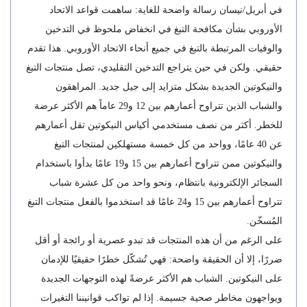
في أبريل/نيسان رسالة واضحة للغاية: ساهمت قواعد الاتحاد
الأوروبي بشأن مكافحة التبغ في انخفاض ملحوظ في التدخين
والوفيات المرتبطة بالتبغ في جميع أنحاء الاتحاد الأوروبي. هذا تقدم
حقيقي. ولكن في حين يتراجع التدخين التقليدي، تصل منتجات التبغ
والنيكوتين الجديدة بشكل متزايد إلى جيل جديد. المراهقون
والشباب الذين تتراوح أعمارهم بين 12 و29 عاماً هم الأكثر عرضة
للخطر. أكثر من نصف مستخدمي أكياس النيكوتين تقل أعمارهم
عن 40 عامًا، وواحد من كل خمسة مستهلكين لمنتجات التبغ
والنيكوتين ممن تتراوح أعمارهم بين 15 و19 عامًا بدأوا باستخدام
السجائر الإلكترونية بانتظام، ونحو واحد من كل عشرة شباب
تتراوح أعمارهم بين 15 و24 عامًا قد استخدموا بالفعل منتجات التبغ
المُسخّن.
على الرغم من أن هذه المنتجات قد تبدو عصرية أو رائجة أو أقل
ضررًا، إلا أن الحقيقة واضحة: فهي تُشكّل خطرًا حقيقيًا للإدمان
على النيكوتين. الشباب هم الأكثر عرضةً لهذه التوجهات الجديدة
ويواجهون مخاطر صحية جسيمة. إذا لم تواكب قوانيننا التغيرات