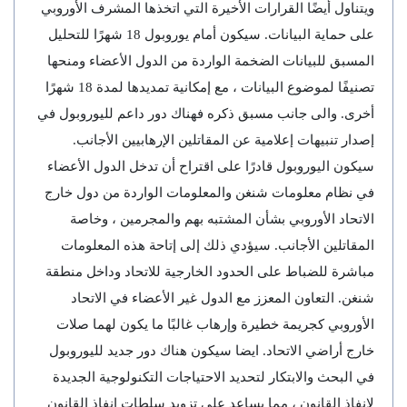
ويتناول أيضًا القرارات الأخيرة التي اتخذها المشرف الأوروبي
على حماية البيانات. سيكون أمام يوروبول 18 شهرًا للتحليل
المسبق للبيانات الضخمة الواردة من الدول الأعضاء ومنحها
تصنيفًا لموضوع البيانات ، مع إمكانية تمديدها لمدة 18 شهرًا
أخرى. والى جانب مسبق ذكره فهناك دور داعم لليوروبول في
إصدار تنبيهات إعلامية عن المقاتلين الإرهابيين الأجانب.
سيكون اليوروبول قادرًا على اقتراح أن تدخل الدول الأعضاء
في نظام معلومات شنغن والمعلومات الواردة من دول خارج
الاتحاد الأوروبي بشأن المشتبه بهم والمجرمين ، وخاصة
المقاتلين الأجانب. سيؤدي ذلك إلى إتاحة هذه المعلومات
مباشرة للضباط على الحدود الخارجية للاتحاد وداخل منطقة
شنغن. التعاون المعزز مع الدول غير الأعضاء في الاتحاد
الأوروبي كجريمة خطيرة وإرهاب غالبًا ما يكون لهما صلات
خارج أراضي الاتحاد. ايضا سيكون هناك دور جديد لليوروبول
في البحث والابتكار لتحديد الاحتياجات التكنولوجية الجديدة
لإنفاذ القانون ، مما يساعد على تزويد سلطات إنفاذ القانون