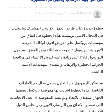
admin
الخميس , 28 يوليو 2022 23:5 م GMT
خطوة جديدة على طريق العمل الاوروبي المشترك وبالتحديد
في المجال الامني ،وتمثلت هذه الخطوة في اتفاق بين
مؤسسات بروكسل على تفويض اقوى لوكالة الشرطة
الاوروبية ” يوروبول “ بموجب هذا التفويض المعزز ، سيكون
اليوروبول قادرًا على زيادة دعمه للدول الأعضاء في مكافحة
الجرائم الخطيرة والإرهاب والتصدي للتهديدات الأمنية
الناشئة.
سيتمكن اليوروبول من التعاون بشكل فعال مع الأطراف
الخاصة. هذه الخطوة اشادت بها مفوضية بروكسل بصفتها
الجهاز التنفيذي للاتحاد ولم يفت المفوضية ان تعدد الايجابيات
التي تضمنها الاتفاق بين البرلمان الاوروبي ومجلس الدول
الاعضاء في الاتحاد ومن وجهة نظر المفوضية وضعت