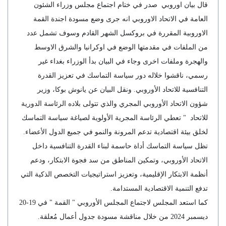
قال بيان اوروبي صدر في ختام اجتماع مجلس وزراء الشئون
العامة في الاتحاد الاوروبي انه جرى وضع مسودة اجندة القمة
الاوروبية المقررة في بروكسل الشهر القادم وسوف تشمل عدد
من الملفات في مقدمتها الوضع في اوكرانيا والشرق الاوسط
والهجرة وملفات اخرى وجاء في البيان بدأ الوزراء بغداء غير
رسمي، ناقشوا خلاله دور سياسة التماسك في تعزيز القدرة
التنافسية للاتحاد الأوروبي. ونقل البيان عن يانوش بوكا، وزير
شؤون الاتحاد الأوروبي المجري والذي تتولى بلاده الرئاسة الدورية
للاتحاد " تعطي الرئاسة المجرية الأولوية لصياغة سياسة التماسك
لخلق بيئة اقتصادية تدعم المرونة والنمو في جميع الدول الأعضاء.
تظل سياسة التماسك أداة حاسمة لبناء القدرة التنافسية داخل
الاتحاد الأوروبي، وتمكين المناطق من سد فجوة الابتكار، ودعم
أنظمة الابتكار الإقليمية، وتعزيز استراتيجيات التخصص الذكية التي
تدفع التنمية الاقتصادية المستدامة.
كما استعد المجلس لاجتماع المجلس الأوروبي " القمة " في 19-20
ديسمبر 2024 من خلال مناقشة مسودة جدول أعمال مُعلقة.