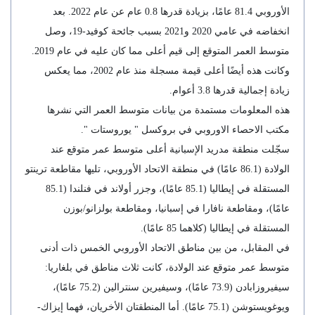
الأوروبي 81.4 عامًا، بزيادة قدرها 0.8 عام عن عام 2022. بعد
انخفاضه في عامي 2020 و2021 بسبب جائحة كوفيد-19، وصل
متوسط ​​العمر المتوقع إلى قيم أعلى مما كان عليه في عام 2019.
وكانت هذه أيضًا أعلى قيمة مسجلة منذ عام 2002، مما يعكس
زيادة إجمالية قدرها 3.8 أعوام.
هذه المعلومات مستمدة من بيانات متوسط ​​العمر التي نشرها
مكتب الاحصاء الاوروبي في بروكسل " يوروستات ".
سجّلت منطقة مدريد الإسبانية أعلى متوسط ​​عمر متوقع عند
الولادة (86.1 عامًا) في منطقة الاتحاد الأوروبي، تليها مقاطعة ترينتو
المستقلة في إيطاليا (85.1 عامًا)، وجزر أولاند في فنلندا (85.1
عامًا)، ومقاطعة نافارا في إسبانيا، ومقاطعة بولزانو/بوزن
المستقلة في إيطاليا (كلاهما 85 عامًا).
في المقابل، من بين مناطق الاتحاد الأوروبي الخمس ذات أدنى
متوسط ​​عمر متوقع عند الولادة، كانت ثلاث مناطق في بلغاريا:
سيفيروزابادن (73.9 عامًا)، وسيفيرين سنترالين (75.2 عامًا)،
ويوغويستوشن (75.1 عامًا). أما المنطقتان الأخريان، فهما إيزاك-