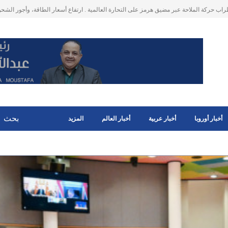
روبي : ارباح غير متوقعة ناتجة عن فوائد الارصدة النقدية للاصول المجمدة للبنك المركزي الرو
و 400 مليون يورو وستستخدم لدعم اوكرانيا
أخبار أوروبا
أخبار عربية
أخبار العالم
المزيد