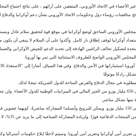
ائج مناقشات رؤساء دول وحكومات الاتحاد الأوروبي بشأن دعم أوكرانيا والدفاع ال
لمجلس الأوروبي الساحق لوضع أوكرانيا في موقع قوة لتحقيق سلام عادل ومستد
ستعداد أوكرانيا لوقف إطلاق نار كامل. وأكدوا على أن السلام لا ينبغي أن يكون
متحدة لتشكيل تحالف الراغبين الهادفة إلى تحديد الدعم للجيش الأوكراني والضمانا
جلس الأوروبي الواضح للظروف الاستثنائية التي تمر بها أوروبا.
شكل رادعًا موثوقًا.
لمطلوبة في مجال الدفاع والفرص المتاحة للدول الشريكة نتيجةً لذلك.
الآلية الأولى - بند "الخروج الوطني" - ستُتيح ما يصل إلى 650 مليار يورو من الحيز المالي في الميزانيات الو
 منها بشكل مباشر.
الآلية الثانية - "التأمين" (SAFE) - قروض تصل قيمتها إلى 150 مليار يورو. ويمكن للنرويج وأيسلندا المشار
المملكة المتحدة وكن
زيز أمن أوكرانيا وتعزيز أمن أوروبا. وسيتم لاحقًا إبلاغ حكومات أستراليا وكندا 