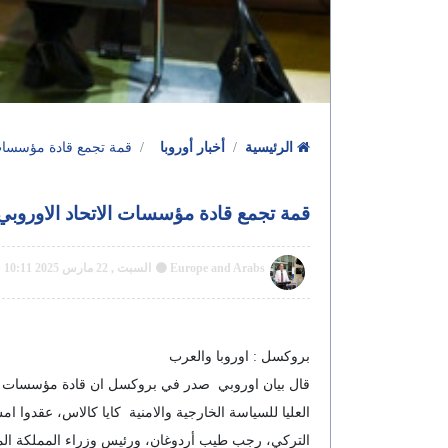
الرئيسية
أخبار أوروبا
قمة تجمع قادة مؤسسات ال
قمة تجمع قادة مؤسسات الاتحاد الاوروبي و
Europe and Arabs
السبت , 22 مارس 2025 10:11 ص GMT
بروكسل : اوروبا والعرب
قال بيان اوروبي صدر في بروكسل ان قادة مؤسسات الات
العليا للسياسة الخارجية والامنية كايا كالاس، عقدوا 
التركي، رجب طيب أردوغان، ورئيس وزراء المملكة الم