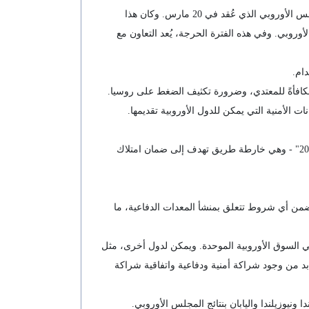
أطلع الرئيس كوستا والرئيسة فون دير لاين قادة الدول غير الأعضاء في الاتحاد الأوروبي، المتفقين على آرائهم ، على نتائج اجتماع المجلس الأوروبي الذي عُقد في 20 مارس. وكان هذا
أوروبي. وفي هذه الفترة الحرجة، يُعد التعاون مع
ام.
 مكافأةً للمعتدي، وضرورة تكثيف الضغط على روسيا.
ت الأمنية التي يمكن للدول الأوروبية تقديمها.
وأعربا عن اتفاق المجلس الأوروبي على ضرورة تكثيف أوروبا استثماراتها في الأمن والدفاع. وفي هذا السياق، أشارا إلى "الاستعداد 2030" - وهي خارطة طريق تهدف إلى ضمان امتلاك
طنية للدول الأعضاء. ولن تتضمن أي شروط تتعلق بمنشأ المعدات الدفاعية، ما
كة مباشرةً، كونهما عضوين في السوق الأوروبية الموحدة. ويمكن لدول أخرى، مثل
دا وتركيا، توفير ما يصل إلى 35% من المنتجات الدفاعية فورًا. ولزيادة المشاركة الصناعية إلى ما يزيد عن 35%، لا بد من وجود شراكة أمنية ودفاعية واتفاقية شراكة
ونيوزيلندا واليابان بنتائج المجلس الأوروبي.