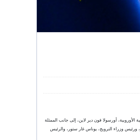
لأوروبية، أورسولا فون دير لاين، إلى جانب الممثلة
ر، ورئيس وزراء النرويج، يوناس غار ستور، والرئيس