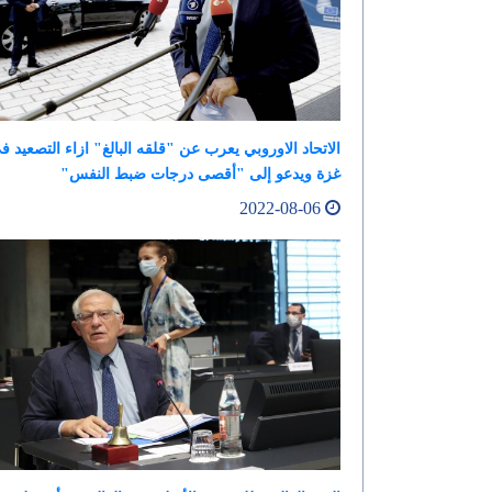
الاتحاد الاوروبي يعرب عن "قلقه البالغ" ازاء التصعيد ف
غزة ويدعو إلى "أقصى درجات ضبط النفس"
2022-08-06