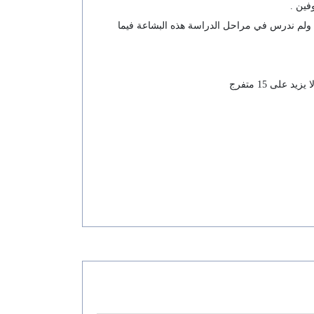
فين .
اس من التاريخ لازم يكون بحذر وله هدف وهو ما افتقده الفيلم في رأيي فأحداث الفيلم تدور في القرن التاسع عشر ( مصر 1840 ) ولم ندرس في مراحل الدراسة هذه البشاعة فيما