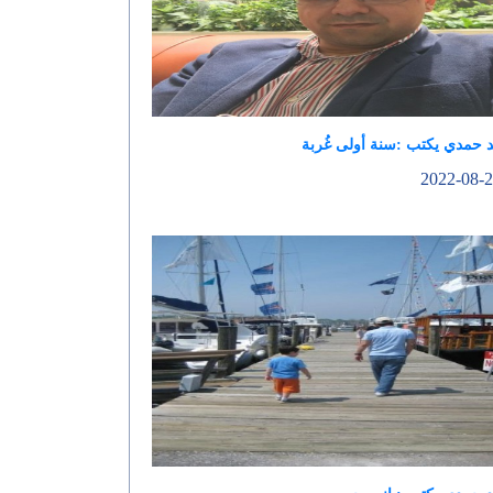
 حمدي يكتب :سنة أولى غُربة