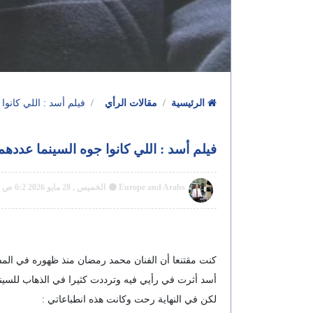
الرئيسية
مقالات الرأي
فيلم أسد : اللي كانوا جوه السينم
فيلم أسد : اللي كانوا جوه السينما عددهم لا يزيد على 15 متفرج
Europe and Arabs
الخميس , 28 مايو 2026 6:2 ص GMT
كنت مقتنعا أن الفنان محمد رمضان منذ ظهوره في المسل
أسد أثرت في رأيي فيه وترددت كثيرا في الذهاب للسينم
لكن في النهاية رحت وكانت هذه انطباعاتي :