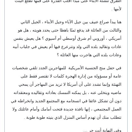
الطرق تنشئة الأبناء على مبدأ اقلب القدرة على فمها تطلع البنت
لأمها .
هنا يبدأ صراع عنيف بين جيل الآباء وجيل الأبناء ، الجيل الثاني
والثالث من العائلة قد يدفع ثمنًا باهظا حتى يحدد هويته ، هل هو
أمريكي ، أوروبي أم شرق أوسطي أم آسيوي ؟ هل يعيش بنفس
عادات وتقاليد بلده التي ولد وتترعرع فيها أم يعيش في جلباب أبيه
وعادات بلده التي هاجرت منها العائلة ؟
في حفل منح الجنسية الأمريكية للمهاجرين الجدد تلقي شخصيات
عامة أو مسؤولة من إدارة الهجرة كلمات لا تقتصر فقط على
التهنئة وإنما تشدد على أن أمريكا لا تريد من المهاجر أن يمحي
ماضيه ويتخلى عنه ، بل يمكنه التمسك بعاداته وتقاليده ومعتقداته
دون أن تشكل عائقا في انسجامه مع المجتمع الجديد وانخراطه في
العمل المجتمعي ، إنها نافذة جديدة فتحت أمامك وأمام عائلتك ولا
تتطلب منك أن تهدم أساس المنزل الذي بنيته طوبة طوبة .
وفي النهاية أنت حر …