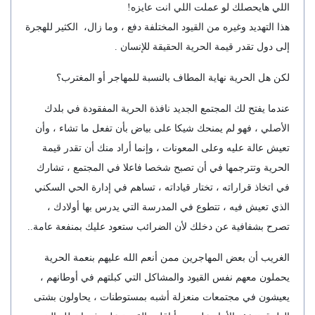
اللي هايحصلك لو عملت اللي انت عايزه!
هذا التهديد وغيره من القيود المختلفة دفع ، وما زال، الكثير للهجرة
إلى دول تقدر قيمة الحرية الحقيقة للإنسان .
لكن هل الحرية نهاية المطاف بالنسبة للمهاجر أو المغترب؟
عندما يفتح لك المجتمع الجديد نافذة الحرية المفقودة في بلدك
الأصلي ، فهو لم يمنحك شيكا على بياض بأن تفعل ما تشاء ، وأن
تعيش عالة عليه وعلى المعونات ، وإنما أراد منك أن تقدر قيمة
الحرية وتترجمها في أن تصبح شخصا فاعلا في المجتمع ، تشارك
في اتخاذ قراراته ، تختار قياداته ، تساهم في إدارة الحي السكني
الذي تعيش فيه ، تتطوع في المدرسة التي يدرس بها أولادك ،
تصرح بشفافية عن دخلك لأن الضرائب ستعود عليك بمنفعة عامة..
الغريب أن بعض المهاجرين ممن أنعم الله عليهم بنعمة الحرية
يحملون معهم نفس القيود والمشاكل التي كبلتهم في أوطانهم ،
يعيشون في مجتمعات منعزلة أشبه بمستوطنات ، يحاولون بشتى