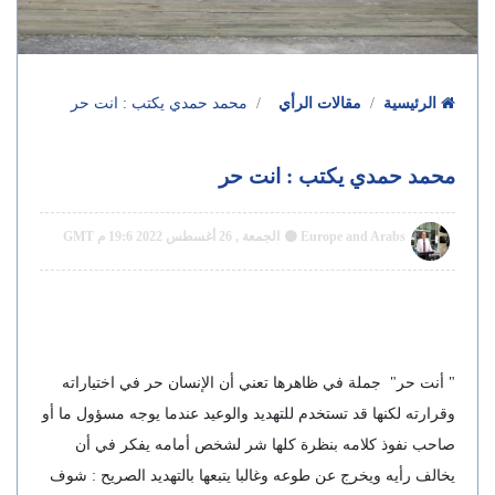
الرئيسية
مقالات الرأي
محمد حمدي يكتب : انت حر
محمد حمدي يكتب : انت حر
Europe and Arabs
الجمعة , 26 أغسطس 2022 19:6 م GMT
" أنت حر" جملة في ظاهرها تعني أن الإنسان حر في اختياراته
وقرارته لكنها قد تستخدم للتهديد والوعيد عندما يوجه مسؤول ما أو
صاحب نفوذ كلامه بنظرة كلها شر لشخص أمامه يفكر في أن
يخالف رأيه ويخرج عن طوعه وغالبا يتبعها بالتهديد الصريح : شوف