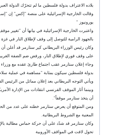
بلاده الاعتراف بدولة فلسطين ما لم تتحرّك الدولة الع
وقالت الخارجية الإسرائيلية على منصة "إكس" إن "إسر
يورونيوز "
واعتبرت الخارجية الإسرائيلية في بيانها أن "تغيير مو
بالجهود الرامية للتوصل إلى وقف لإطلاق النار في غزة و
وكان رئيس الوزراء البريطاني كير ستارمر قد أعلن أن 
على وقف فوري لإطلاق النار، ورفض ضم الضفة الغربية،
وجاء إعلان ستارمر عقب اجتماع طارئ عقده مع وزراء ح
بدولة فلسطين سيكون بمثابة "مساهمة في عملية سلام فعل
ويأتي التوجه البريطاني بعد إعلان مماثل من الرئيس الفرنسي إي
وبينما أثار الموقف الفرنسي انتقادات من الإدارة الأمريك
أن يتخذ ستارمر موقفاً".
ومن المتوقع أن يعرض ستارمر خطته على عدد من الحلفاء
المعنية مع الشروط البريطانية.
وكان ستارمر قد شدّد على أن حركة حماس مطالبة بالإفرا
تحول لافت في المواقف الأوروبية