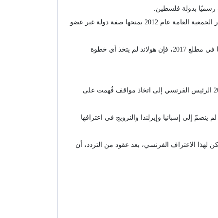
 رسميًا بدولة فلسطين.
وفي عهدي نيكولا ساركوزي وفرانسوا هولاند، تواصل التردد الرسمي، رغم دعم باريس لانضمام فلسطين إلى اليونسكو عام 2011، وقرار الجمعية العامة عام 2012 بمنحها صفة دولة غير عضو
واعتمد البرلمان الفرنسي بغرفتيه قرارًا رمزيًا يؤيد الاعتراف بفلسطين خلال ولاية هولاند، من دون أثر عملي. ورغم تنظيمه مؤتمرًا دوليًا في مطلع 2017، فإن هولاند لم يتخذ أي خطوة
شهدت ولايتا ماكرون مراحل من الغموض والتذبذب، فرغم استمرار الحديث عن حل الدولتين، دفعت هجمات 7 تشرين الأول/أكتوبر 2023 الرئيس الفرنسي إلى اتخاذ مواقف فُهمت على
و، لم ينضمّ إلى إسبانيا وإيرلندا والنرويج في اعترافها
ن لهذا الاعتراف الفرنسي، بعد عقود من التردد، أن