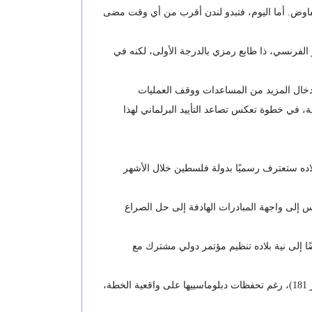
التفاوض. أما اليوم، فتبدو لندن أقرب من أي وقت مضى
اني، على غرار الفرنسي، ذا طابع رمزي بالدرجة الأولى، لكنه في
بإدخال المزيد من المساعدات ووقف العمليات
لاعتراف بدولة فلسطينية، في خطوة تعكس تصاعد التأييد البرلماني لهذا
اده ستعترف رسميًا بدولة فلسطين خلال الأشهر
 إلى واجهة المبادرات الهادفة إلى حل الصراع
ًا إلى نية بلاده تنظيم مؤتمر دولي مشترك مع
ويمثل هذا الإعلان تتويجًا لمسار دبلوماسي طويل بدأت أولى ملامحه عام 1947، عندما صوتت فرنسا لصالح قرار تقسيم فلسطين (القرار 181)، رغم تحفظات دبلوماسييها على واقعية الخطة،