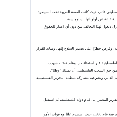
رسميًا في كانون الثاني/يناير 1949، في ظل غياب تام لأي كيان فلسطيني قائم، حيث كانت الضفة الغربية تحت السيطرة
 غائبة عن أولوياتها الدبلوماسية.
ئيس شارل ديغول لهذا التحالف من دون أي اعتبار للحقوق
أراضي الفلسطينية، وفرض حظرًا على تصدير السلاح إليها، وساند القرار
في سبعينيات القرن الماضي، بدأت فرنسا تنفتح تدريجيًا على الفلسطينيين. ففي عام 1971، دعا الرئيس جورج بومبيدو إلى حل القضية الفلسطينية عبر استفتاء حر. وعام 1974، شهدت
 من حق الشعب الفلسطيني أن يمتلك "وطنًا".
ن في الحكم الذاتي وبشرعية مشاركة منظمة التحرير الفلسطينية
قرير المصير إلى قيام دولة فلسطينية، ثم استقبل
أما الرئيس جاك شيراك فحافظ خلال التسعينيات على دبلوماسية نشطة تجاه الفلسطينيين، كان أبرز تجلياتها زيارته الشهيرة للقدس الشرقية عام 1996، حيث اصطدم علنًا مع قوات الأمن