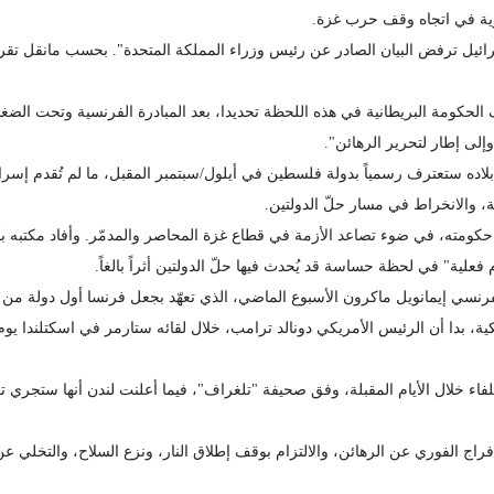
برية في اتجاه وقف حرب غزة.
ائيل ترفض البيان الصادر عن رئيس وزراء المملكة المتحدة". بحسب مانقل تقري
قف الحكومة البريطانية في هذه اللحظة تحديدا، بعد المبادرة الفرنسية وتحت ا
إلى إطار لتحرير الرهائن".
بلاده ستعترف رسمياً بدولة فلسطين في أيلول/سبتمبر المقبل، ما لم تُقدم إسر
 والانخراط في مسار حلّ الدولتين.
كومته، في ضوء تصاعد الأزمة في قطاع غزة المحاصر والمدمّر. وأفاد مكتبه بأ
ية" في لحظة حساسة قد يُحدث فيها حلّ الدولتين أثراً بالغاً.
مانويل ماكرون الأسبوع الماضي، الذي تعهّد بجعل فرنسا أول دولة من مجموعة السبع (G7) تع
ية، بدا أن الرئيس الأمريكي دونالد ترامب، خلال لقائه ستارمر في اسكتلندا يوم ال
 خلال الأيام المقبلة، وفق صحيفة "تلغراف"، فيما أعلنت لندن أنها ستجري تقي
ج الفوري عن الرهائن، والالتزام بوقف إطلاق النار، ونزع السلاح، والتخلي عن