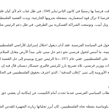
بعد تأخر دام تسعة أشهر عن إعلان قيام إسرائيل، اعترفت فرنسا بها 
سا لا تزال قوة استعمارية، منشغلة بحروبها الخارجية، وبدت القضية الفلسطينية
عزز التحالف بين باريس وتل أبيب، وتوسعت الشراكة العسكرية بين الطرفين، في ظل دعم الر
لأيام الستة في حزيران/يونيو 1967 نقطة تحول في السياسة الفرنسية. فقد أدان ديغول احتلال إسرائيل لل
رفات ووزير فرنسي، تلاه تصريح بارز للرئيس فاليري جيسكار ديستان قال فيه إن
لمجموعة الاقتصادية الأوروبية إلى تبني "إعلان البندقية"، الذي اعترف بحقوق الفلسطينيي
في الخطاب السياسي الفرنسي عندما تحدث أمام الكنيست عن إمكانية أن يفضي حق ت