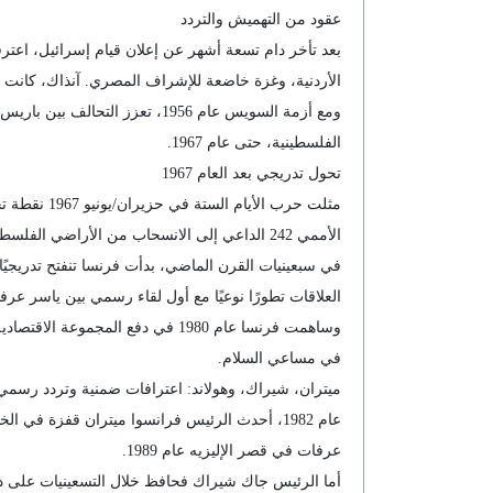
عقود من التهميش والتردد
الأردنية، وغزة خاضعة للإشراف المصري. آنذاك، كانت فرن
ومع أزمة السويس عام 1956، ت
الفلسطينية، حتى عام 1967.
تحول تدريجي بعد العام 1967
مثلت حرب ا
الأممي 242 الداعي إلى الانسحاب من الأراضي الفلسطينية، ما أسس لتحول فرنسي نحو دعم حل مبني على مبدأ الأرض مقابل السلام.
العلاقات تطورًا نوعيًا مع أول لقاء رسمي بين ياسر ع
وساهمت فرنسا عام 1980 في دفع ا
في مساعي السلام.
ميتران، شيراك، وهولاند: اعترافات ضمنية وتردد رسمي
عام 1982، أحدث الرئيس فرانسوا ميتران قفزة 
عرفات في قصر الإليزيه عام 1989.