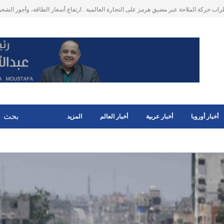
روبي : ارباح غير متوقعة ناتجة عن فوائد الارصدة النقدية للاصول المجمدة للبنك المركزي الرو
و 400 مليون يورو وستستخدم لدعم اوكرانيا
أخبار أوروبا
أخبار عربية
أخبار العالم
المزيد