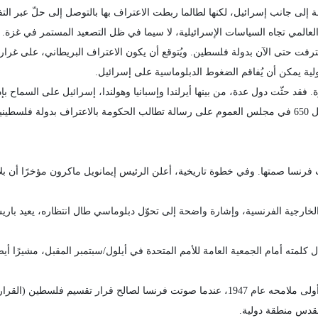
قلة إلى جانب إسرائيل، لكنها لطالما ربطت الاعتراف بها بالتوصل إلى حلّ عبر 
العالمي تجاه السياسات الإسرائيلية، لا سيما في ظل التصعيد المستمر في غزة.
 العالم، بينها 12 دولة أوروبية، اعترفت حتى الآن بدولة فلسطين. ويُتوقع أن يكون الاعتراف البريط
ة يمكن أن يُفاقم الضغوط الدبلوماسية على إسرائيل.
 فقد حثّت دول عدة، من بينها أيرلندا وإسبانيا وهولندا، إسرائيل على السماح 
العسكرية. وفي بريطانيا، وقّع أكثر من 250 نائباً من أصل 650 في مجلس العموم على رسالة تطالب الحكومة با
فرنسا صمتها. وفي خطوة تاريخية، أعلن الرئيس إيمانويل ماكرون مؤخرًا أن بل
ارجية الفرنسية، وإشارة واضحة إلى تحوّل دبلوماسي طال انتظاره، يعيد باريس
كلمته أمام الجمعية العامة للأمم المتحدة في أيلول/سبتمبر المقبل، مشيرًا أيض
لقدس منطقة دولية.